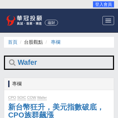
登入會員
Togg
蘊財
navi
首頁
台股觀點
專欄
Wafer
專欄
CPO
SOIC
COW
Wafer
新台幣狂升，美元指數破底，
CPO族群飆漲