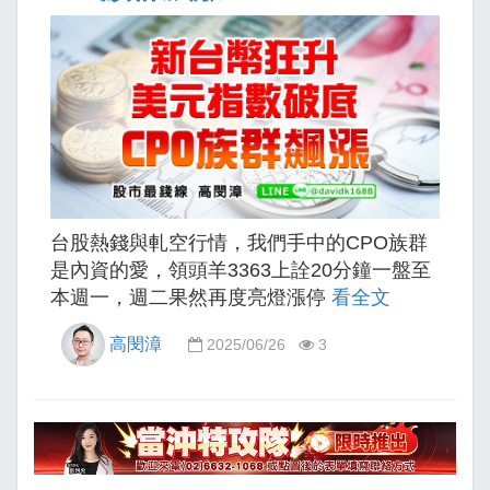
台股熱錢與軋空行情，我們手中的CPO族群
是內資的愛，領頭羊3363上詮20分鐘一盤至
本週一，週二果然再度亮燈漲停
看全文
高閔漳
2025/06/26
3