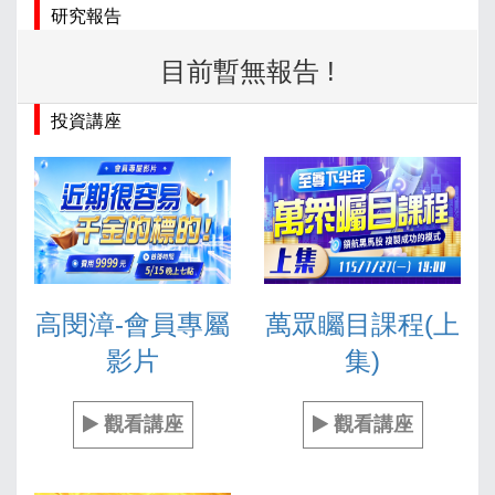
研究報告
目前暫無報告 !
投資講座
高閔漳-會員專屬
萬眾矚目課程(上
影片
集)
觀看講座
觀看講座