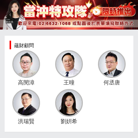
蘊財顧問
高閔漳
王曈
何丞唐
洪瑞賢
劉姸希