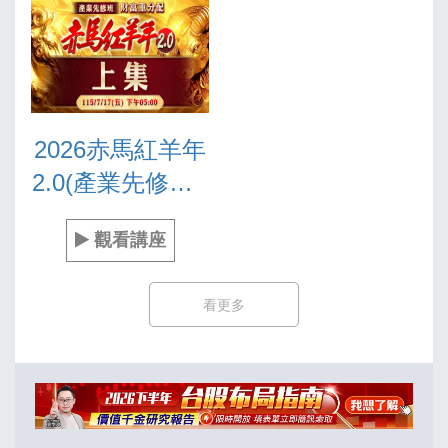
2026赤馬紅羊年
2.0(產業先修班)-
上集
觀看講座
看更多