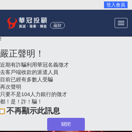
登入會員
Togg
蘊財
navi
!
嚴正聲明！
近期有詐騙利用華冠名義徵才
去客戶端收款的派遣人員
目前已經有多數人受騙
再次聲明
只要不是104人力銀行的徵才
都！是！詐！騙！
不再顯示此訊息
關閉