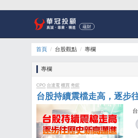
蘊財
首頁
台股觀點
專欄
專欄
CPO
台達電
櫃買
奇鋐
台股持續震檔走高，逐步
台