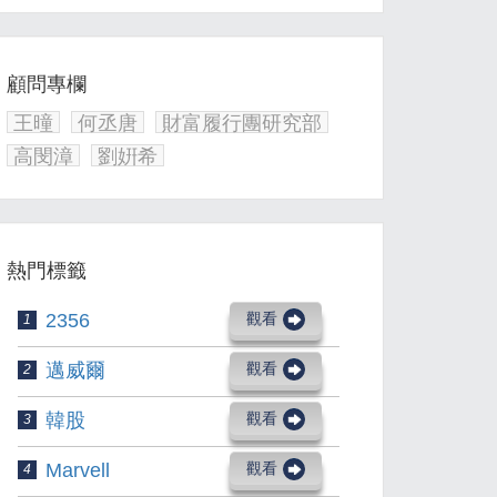
顧問專欄
王曈
何丞唐
財富履行團研究部
高閔漳
劉姸希
熱門標籤
2356
觀看
1
邁威爾
觀看
2
韓股
觀看
3
Marvell
觀看
4