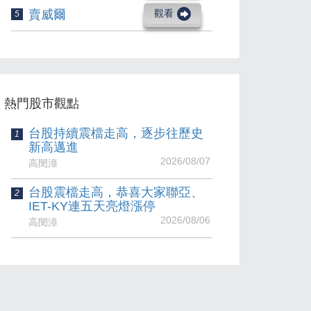
賣威爾
觀看
5
熱門股市觀點
台股持續震檔走高，逐步往歷史
1
新高邁進
2026/08/07
高閔漳
台股震檔走高，恭喜大家聯亞、
2
IET-KY連五天亮燈漲停
2026/08/06
高閔漳