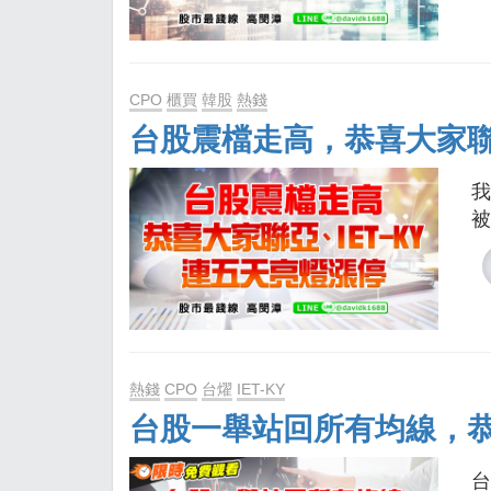
CPO
櫃買
韓股
熱錢
台股震檔走高，恭喜大家聯亞
我
被
熱錢
CPO
台燿
IET-KY
台股一舉站回所有均線，
台