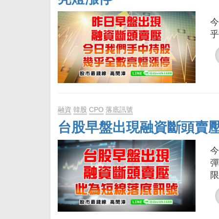
今
乎
融資
韓股
CPO
落底訊號
台股早盤出現融資斷頭賣
今
彈
限