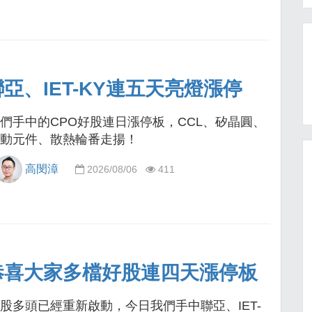
、IET-KY連五天亮燈漲停
們手中的CPO好股連日漲停板，CCL、矽晶圓、
動元件、散熱輪番走揚！
高閔漳
2026/08/06
411
恭喜大家多檔好股連四天漲停板
股多頭已經重新啟動，今日我們手中聯亞、IET-