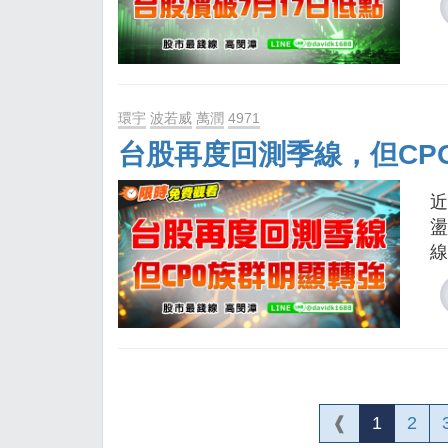
環宇
波若威
萬潤
4971
台股再度回測季線，但CP
近
盪
線
❰
1
2