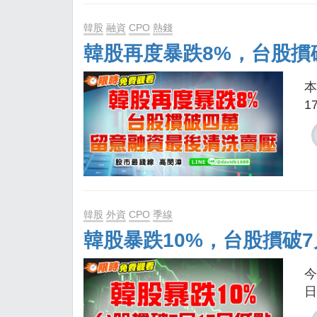
韓股
融資
CPO
熱錢
韓股再度暴跌8%，台股摜
本
1
韓股
外資
CPO
季線
韓股暴跌10%，台股摜破7
今
日