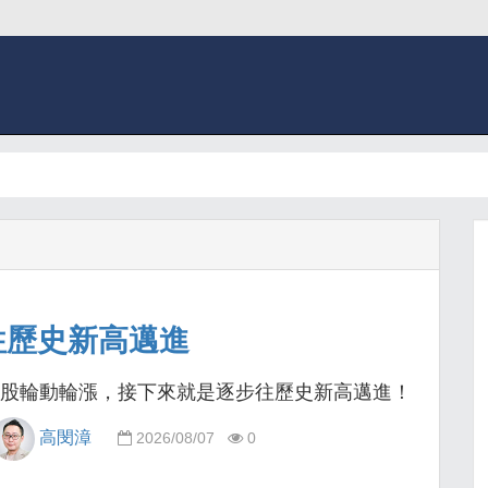
往歷史新高邁進
股輪動輪漲，接下來就是逐步往歷史新高邁進！
高閔漳
2026/08/07
0