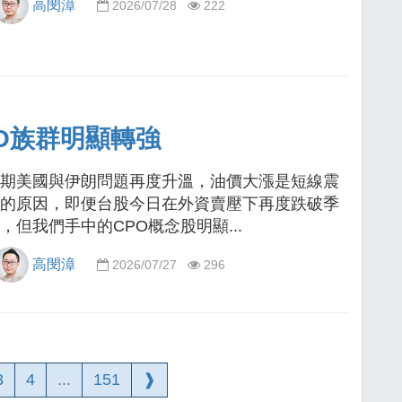
高閔漳
2026/07/28
222
O族群明顯轉強
期美國與伊朗問題再度升溫，油價大漲是短線震
的原因，即便台股今日在外資賣壓下再度跌破季
，但我們手中的CPO概念股明顯...
高閔漳
2026/07/27
296
3
4
...
151
❱