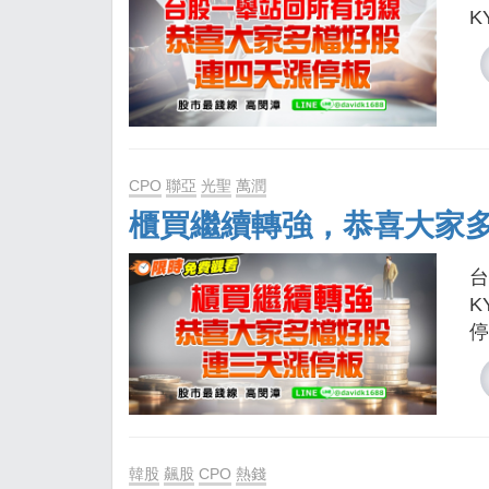
K
CPO
聯亞
光聖
萬潤
櫃買繼續轉強，恭喜大家
台
K
停
韓股
飆股
CPO
熱錢