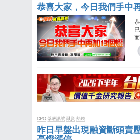
恭喜大家，今日我們手中再
恭
已
而
CPO
落底訊號
融資
熱錢
昨日早盤出現融資斷頭賣
亮燈漲停