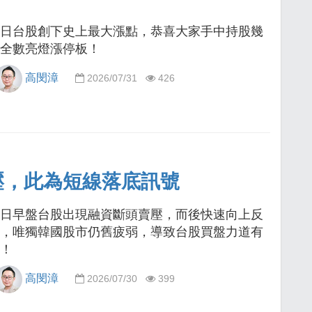
日台股創下史上最大漲點，恭喜大家手中持股幾
全數亮燈漲停板！
高閔漳
2026/07/31
426
壓，此為短線落底訊號
日早盤台股出現融資斷頭賣壓，而後快速向上反
，唯獨韓國股市仍舊疲弱，導致台股買盤力道有
！
高閔漳
2026/07/30
399