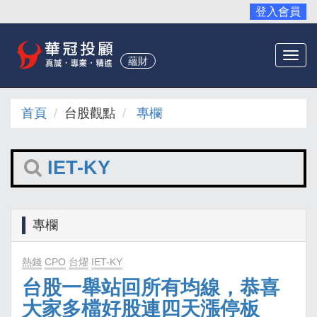
登入會員
Togg
蘊財
navi
首頁
台股觀點
專欄
IET-KY
專欄
熱錢
CPO
台燿
IET-KY
台股一舉站回所有均線，恭喜
大家多檔好股連四天漲停板