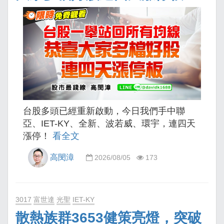
台股多頭已經重新啟動，今日我們手中聯
亞、IET-KY、全新、波若威、環宇，連四天
漲停！
看全文
高閔漳
2026/08/05
173
3017
富世達
光聖
IET-KY
散熱族群3653健策亮燈，突破