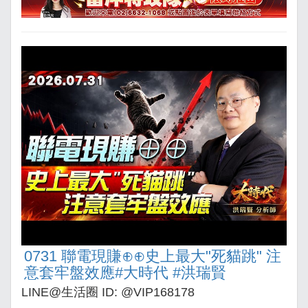
0731 聯電現賺⊕⊕史上最大"死貓跳" 注
意套牢盤效應#大時代 #洪瑞賢
LINE@生活圈 ID: @VIP168178