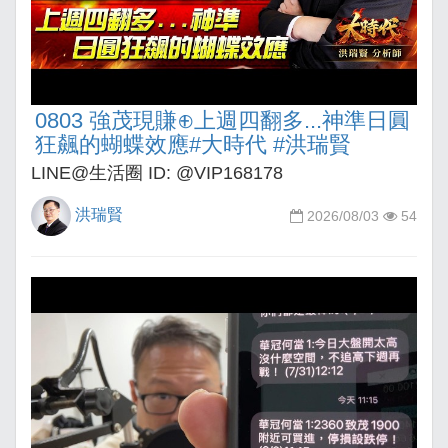
0803 強茂現賺⊕上週四翻多...神準日圓
狂飆的蝴蝶效應#大時代 #洪瑞賢
LINE@生活圈 ID: @VIP168178
洪瑞賢
2026/08/03
54