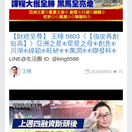
【財經至尊】 王曈 0803《【強攻再創
短高】》亞洲之星⊕星星之母⊕創意⊕
川湖⊕緯穎⊕旺矽⊕⊕萬潤⊕⊕聯發科⊕
LINE@生活圈 ID: @king5588
王曈
2026/08/03
75