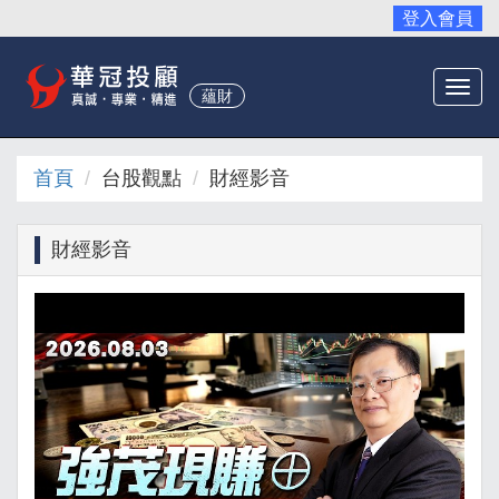
登入會員
Togg
蘊財
navi
首頁
台股觀點
財經影音
財經影音