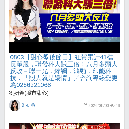
0803【甜心盤後節目】狂賀累計41檔
長輩股，聯發科大賺三倍！八月多頭大
反攻－聯一光．緯穎．鴻勁．印能科
技．「賤人就是矯情」／諮詢專線變更
為0266321068
劉姸希(股市甜心)
劉姸希
2026/08/03
48