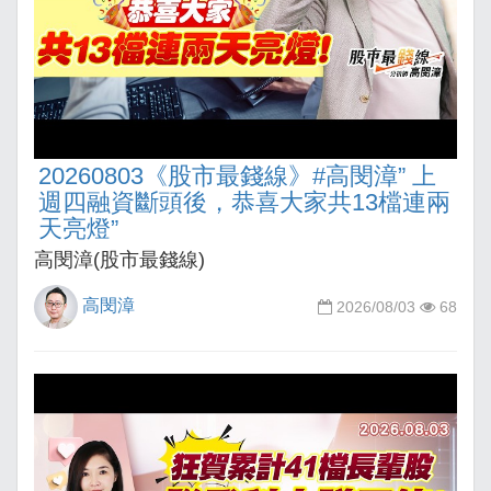
20260803《股市最錢線》#高閔漳” 上
週四融資斷頭後，恭喜大家共13檔連兩
天亮燈”
高閔漳(股市最錢線)
高閔漳
2026/08/03
68