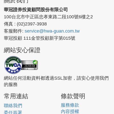
關於我們
華冠證券投資顧問股份有限公司
100台北市中正區忠孝東路二段100號6樓之2
傳真 : (02)2397-3938
客服郵件:
service@hwa-guan.com.tw
華冠投顧 111金管投顧新字第015號
網站安心保證
26/08/08
網站任何活動資料都透過SSL加密，請安心使用我們
的服務
常用連結
條款聲明
服務條款
聯絡我們
內容授權
委任簽署