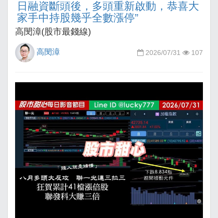
日融資斷頭後，多頭重新啟動，恭喜大
家手中持股幾乎全數漲停”
高閔漳(股市最錢線)
高閔漳
2026/07/31
107