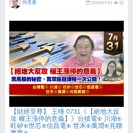
何丞唐
2026/07/31
92
【財經至尊】 王曈 0731《【絕地大反
攻 權王漲停的意義】》台積電⊕ 川湖⊕
旺矽⊕世芯⊕信昌電⊕ 世禾⊕萬潤⊕兆聯
實業⊕