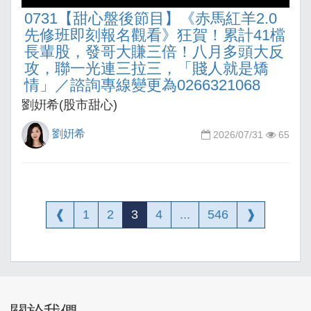
0731【甜心盤後節目】《赤馬紅羊2.0
先修班即刻報名觀看》狂賀！累計41檔
長輩股，發哥大賺三倍！八月多頭大反
攻，聯一光連三拉三，「賤人就是矯
情」／諮詢專線變更為0266321068
劉姸希(股市甜心)
劉姸希
2026/07/31
65
❰
1
2
3
4
...
546
❱