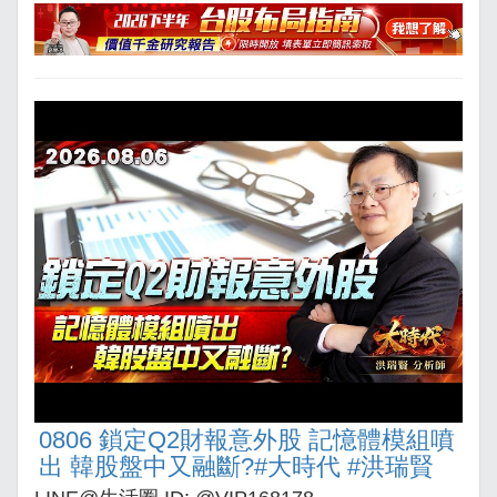
0806 鎖定Q2財報意外股 記憶體模組噴
出 韓股盤中又融斷?#大時代 #洪瑞賢