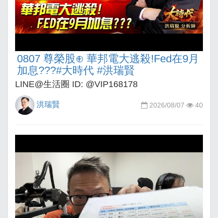
0807 尊榮股⊕ 華邦電大逃殺!Fed在9月
加息???#大時代 #洪瑞賢
LINE@生活圈 ID: @VIP168178
洪瑞賢
2026/08/07
40