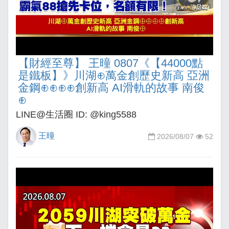
【財經至尊】 王曈 0807《【44000點
是鐵板】》川湖⊕萬金創歷史新高 亞洲
金鋼⊕⊕⊕⊕創新高 AI滑軌的故事 南俊
⊕
LINE@生活圈 ID: @king5588
王曈
2026/08/07
52