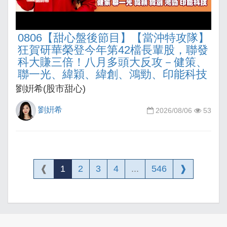
0806【甜心盤後節目】【當沖特攻隊】
狂賀研華榮登今年第42檔長輩股，聯發
科大賺三倍！八月多頭大反攻－健策、
聯一光、緯穎、緯創、鴻勁、印能科技
劉姸希(股市甜心)
劉姸希
2026/08/06
53
❰
1
2
3
4
...
546
❱