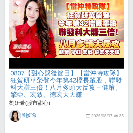
0807【甜心盤後節目】【當沖特攻隊】
狂賀研華榮登今年第42檔長輩股，聯發
科大賺三倍！八月多頭大反攻－健策、
擎亞、宏致、德宏天天賺
劉姸希(股市甜心)
劉姸希
2026/08/07
35