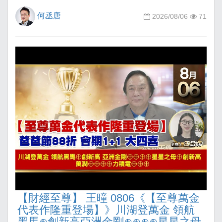
何丞唐
2026/08/06
71
【財經至尊】 王曈 0806《【至尊萬金
代表作隆重登場】》川湖登萬金 領航
黑馬⊕創新高亞洲金剛⊕⊕⊕⊕星星之母