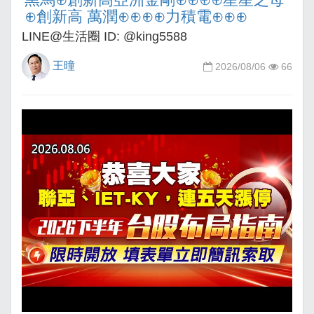
⊕創新高 萬潤⊕⊕⊕⊕力積電⊕⊕⊕
LINE@生活圈 ID: @king5588
王曈
2026/08/06
66