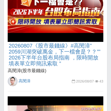
20260807《股市最錢線》#高閔漳”
2059川湖突破萬金，下一檔會是？？””
2026下半年台股布局指南 ，限時開放
填表單立即簡訊索取 ”
高閔漳(股市最錢線)
高閔漳
2026/08/07
43