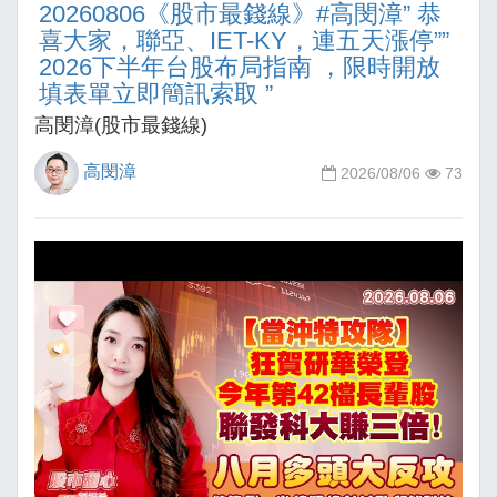
20260806《股市最錢線》#高閔漳” 恭
喜大家，聯亞、IET-KY，連五天漲停””
2026下半年台股布局指南 ，限時開放
填表單立即簡訊索取 ”
高閔漳(股市最錢線)
高閔漳
2026/08/06
73