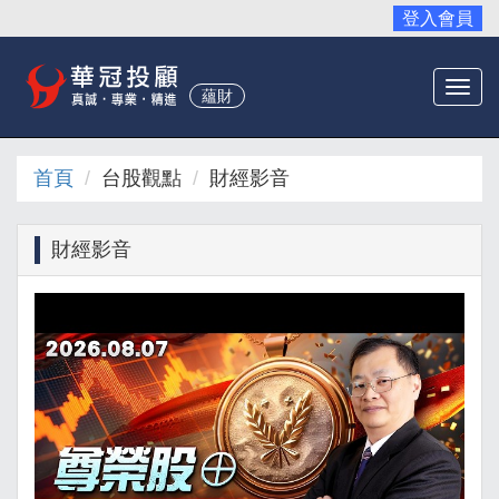
登入會員
Togg
蘊財
navi
首頁
台股觀點
財經影音
財經影音