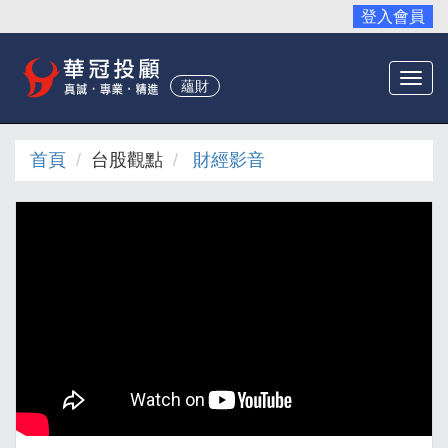
登入會員
Togg
蘊財
navi
首頁
台股觀點
財經影音