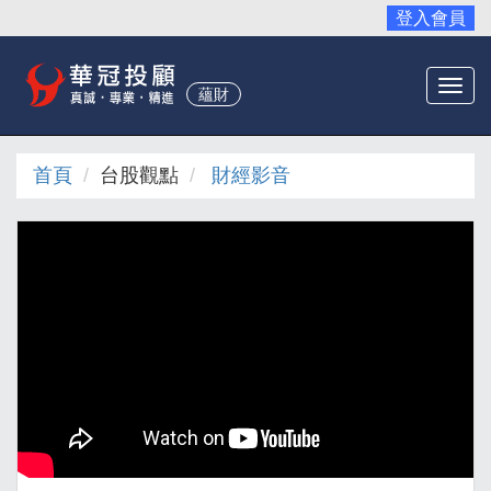
登入會員
Togg
蘊財
navi
首頁
台股觀點
財經影音