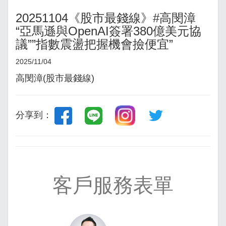
20251104《股市最錢線》#高閔漳
“亞馬遜與OpenAI簽署380億美元協
議””指數震盪把握機會撿便宜”
2025/11/04
高閔漳(股市最錢線)
分享到：
客戶服務表單