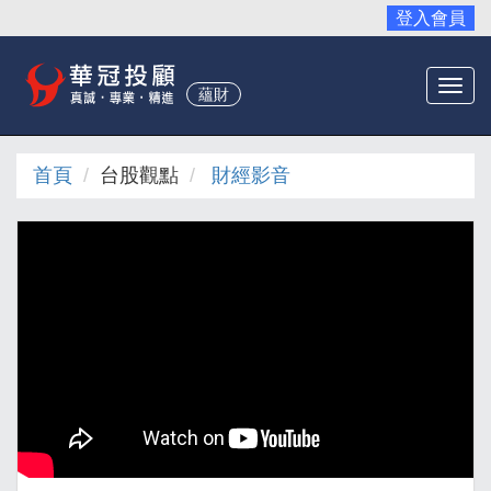
登入會員
Togg
蘊財
navi
首頁
台股觀點
財經影音