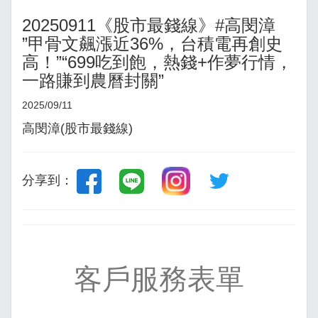
20250911《股市最錢線》#高閔漳
”甲骨文飆漲近36%，台積電再創史
高！”“699吃到飽，熱錢+作夢行情，
一路賺到農曆封關”
2025/09/11
高閔漳(股市最錢線)
分享到：
客戶服務表單