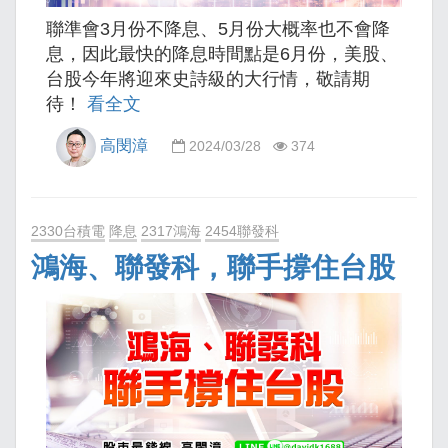
聯準會3月份不降息、5月份大概率也不會降
息，因此最快的降息時間點是6月份，美股、
台股今年將迎來史詩級的大行情，敬請期
待！
看全文
高閔漳
2024/03/28
374
2330台積電
降息
2317鴻海
2454聯發科
鴻海、聯發科，聯手撐住台股