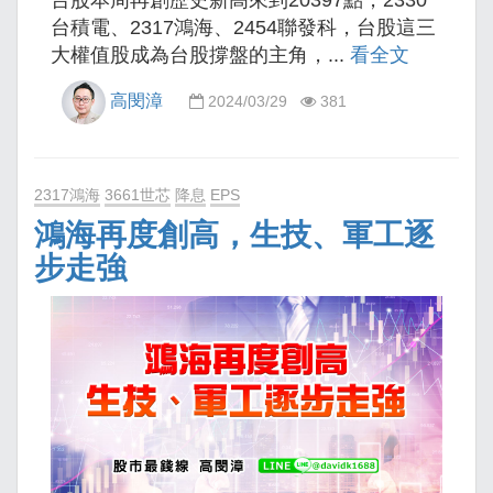
台積電、2317鴻海、2454聯發科，台股這三
大權值股成為台股撐盤的主角，...
看全文
高閔漳
2024/03/29
381
2317鴻海
3661世芯
降息
EPS
鴻海再度創高，生技、軍工逐
步走強