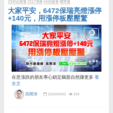
2330台積電
2317鴻海
5426振發
聯準會
大家平安，6472保瑞亮燈漲停
+140元，用漲停板壓壓驚
在意漲跌的朋友專心鎖定飆股自然賺更多
看
全文
高閔漳
2024/04/03
324