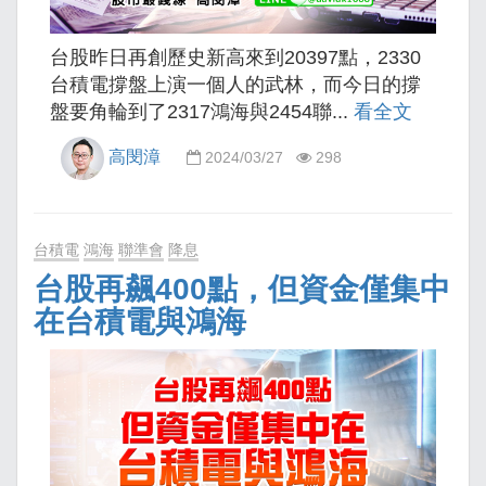
台股昨日再創歷史新高來到20397點，2330
台積電撐盤上演一個人的武林，而今日的撐
盤要角輪到了2317鴻海與2454聯...
看全文
高閔漳
2024/03/27
298
台積電
鴻海
聯準會
降息
台股再飆400點，但資金僅集中
在台積電與鴻海