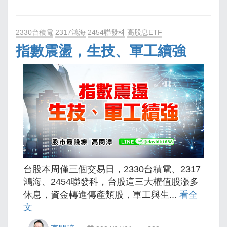
2330台積電
2317鴻海
2454聯發科
高股息ETF
指數震盪，生技、軍工續強
台股本周僅三個交易日，2330台積電、2317
鴻海、2454聯發科，台股這三大權值股漲多
休息，資金轉進傳產類股，軍工與生...
看全
文