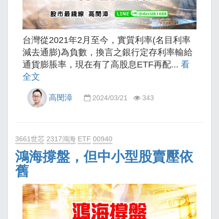
台灣從2021年2月至今，實質利率(名目利率
減去通膨)為負數，換言之銀行定存利率輸給
通貨膨脹率，現在有了高股息ETF再配...
看
全文
高閔漳
2024/03/21
343
3661世芯
2317鴻海
ETF
00940
鴻海撐盤，但中小型股賣壓依
舊