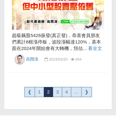
超級飆股5426振發(真正發)，恭喜會員朋友
們累計8根漲停板，波段漲幅達120%，基本
面在2024年開始會有大轉機，預估...
看全文
高閔漳
2024/03/20
404
❰
1
2
3
4
...
❱