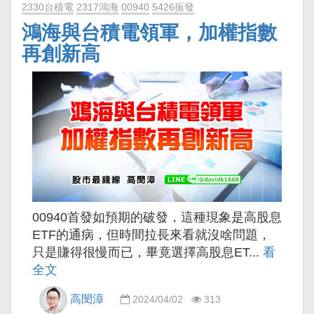
2330台積電
2317鴻海
00940
5426振發
鴻海與台積電領軍，加權指數
再創新高
00940首發如預期的破發，這種現象是高股息
ETF的通病，但時間拉長來看就沒啥問題，
只是賺得很慢而已，畢竟選擇高股息ET...
看
全文
高閔漳
2024/04/02
313