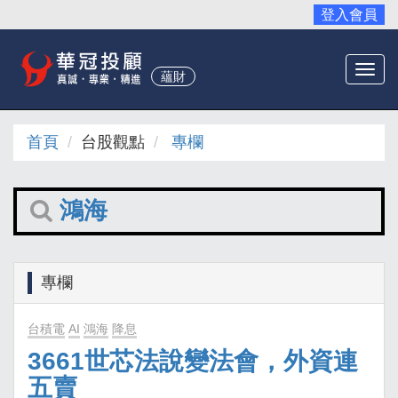
登入會員
Togg
蘊財
navi
首頁
台股觀點
專欄
鴻海
專欄
台積電
AI
鴻海
降息
3661世芯法說變法會，外資連
五賣