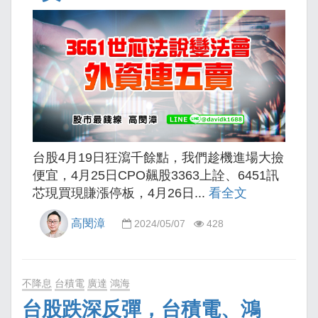
台股4月19日狂瀉千餘點，我們趁機進場大撿
便宜，4月25日CPO飆股3363上詮、6451訊
芯現買現賺漲停板，4月26日...
看全文
高閔漳
2024/05/07
428
不降息
台積電
廣達
鴻海
台股跌深反彈，台積電、鴻