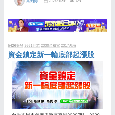
高閔漳
2024/04/01
328
5426振發
3661世芯
2330台積電
2317鴻海
資金鎖定新一輪底部起漲股
台股本周再創歷史新高來到20397點，2330