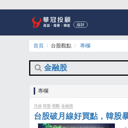
蘊財
首頁
台股觀點
專欄
金融股
專欄
月線
韓股
熔斷
金融股
台股破月線好買點，韓股暴