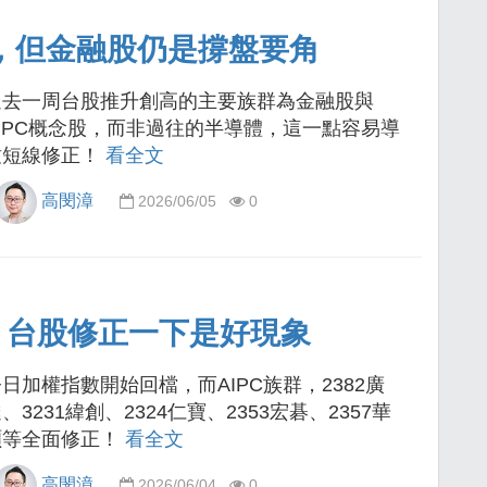
點，但金融股仍是撐盤要角
過去一周台股推升創高的主要族群為金融股與
AIPC概念股，而非過往的半導體，這一點容易導
致短線修正！
看全文
高閔漳
2026/06/05
0
，台股修正一下是好現象
日加權指數開始回檔，而AIPC族群，2382廣
、3231緯創、2324仁寶、2353宏碁、2357華
碩等全面修正！
看全文
高閔漳
2026/06/04
0