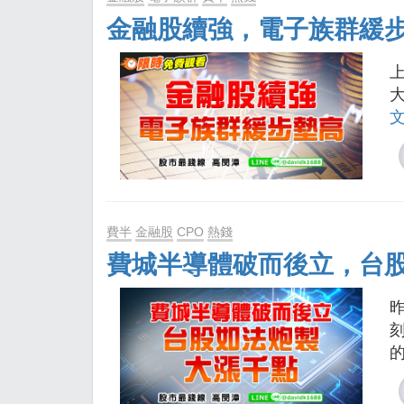
金融股續強，電子族群緩
費半
金融股
CPO
熱錢
費城半導體破而後立，台