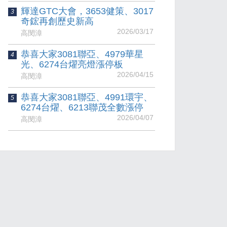
輝達GTC大會，3653健策、3017
3
奇鋐再創歷史新高
2026/03/17
高閔漳
恭喜大家3081聯亞、4979華星
4
光、6274台燿亮燈漲停板
2026/04/15
高閔漳
恭喜大家3081聯亞、4991環宇、
5
6274台燿、6213聯茂全數漲停
2026/04/07
高閔漳