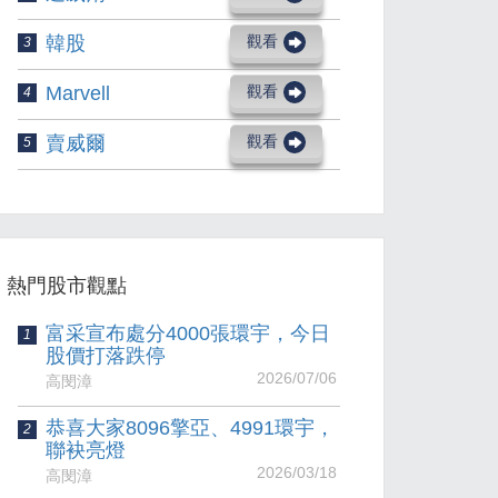
韓股
觀看
3
Marvell
觀看
4
賣威爾
觀看
5
熱門股市觀點
富采宣布處分4000張環宇，今日
1
股價打落跌停
2026/07/06
高閔漳
恭喜大家8096擎亞、4991環宇，
2
聯袂亮燈
2026/03/18
高閔漳