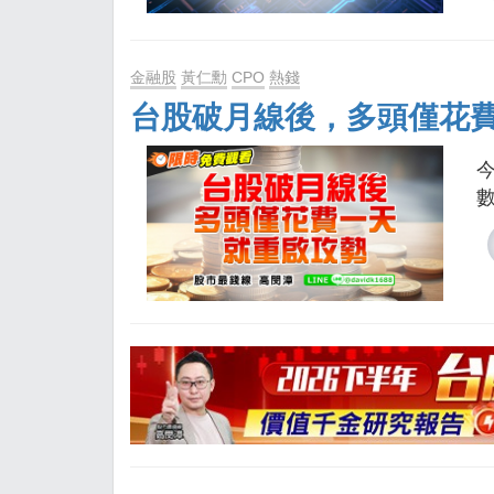
金融股
黃仁勳
CPO
熱錢
台股破月線後，多頭僅花