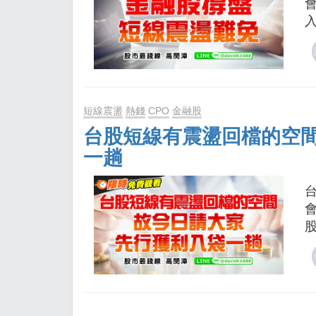
入
短線震盪
熱錢
CPO
金融股
台股短線有震盪回檔的空
一趟