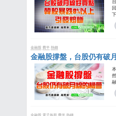
金融股
費半
熱錢
金融股撐盤，台股仍有破
金融股
電子族群
費半
熱錢