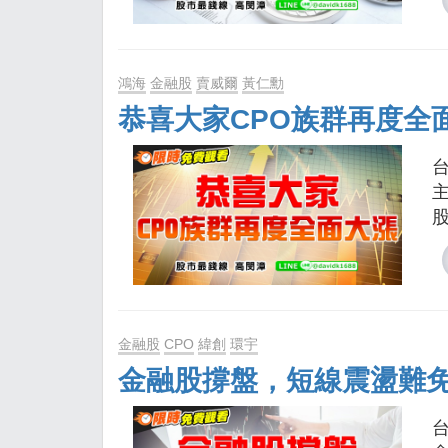
鴻海
金融股
賣威爾
黃仁勳
恭喜大家CPO族群再度全
股
金融股
CPO
緯創
環宇
金融股撐盤，短線震盪難