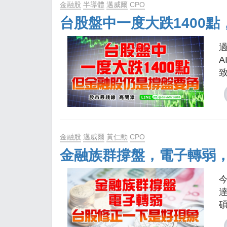
金融股
半導體
邁威爾
CPO
台股盤中一度大跌1400
金融股
邁威爾
黃仁勳
CPO
金融族群撐盤，電子轉弱
今
達