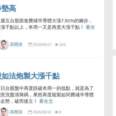
步墊高
上週五台股跟進費城半導體大漲7.91%的腳步，
大漲千點以上，本周一又是再度大漲千點！
看全
文
高閔漳
2026/06/17
164
股如法炮製大漲千點
昨日台股盤中再度跌破本周一的低點，就是為了
刻意洗盤清籌碼，果然再度複製如同費城半導體
的走勢，破而後立！
看全文
高閔漳
2026/06/12
0