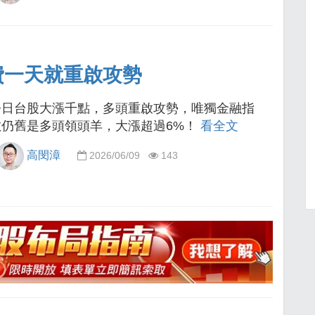
費一天就重啟攻勢
今日台股大漲千點，多頭重啟攻勢，唯獨金融指
數仍舊是多頭領頭羊，大漲超過6%！
看全文
高閔漳
2026/06/09
143