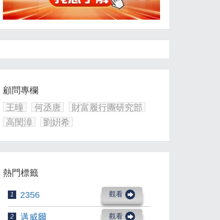
顧問專欄
王曈
何丞唐
財富履行團研究部
高閔漳
劉姸希
熱門標籤
2356
觀看
1
邁威爾
觀看
2