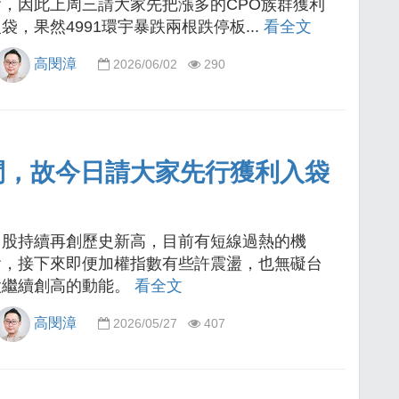
會，因此上周三請大家先把漲多的CPO族群獲利
袋，果然4991環宇暴跌兩根跌停板...
看全文
高閔漳
2026/06/02
290
間，故今日請大家先行獲利入袋
台股持續再創歷史新高，目前有短線過熱的機
會，接下來即便加權指數有些許震盪，也無礙台
股繼續創高的動能。
看全文
高閔漳
2026/05/27
407