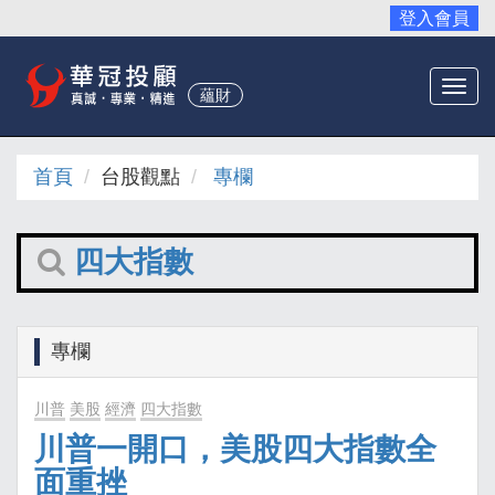
登入會員
Togg
蘊財
navi
首頁
台股觀點
專欄
四大指數
專欄
川普
美股
經濟
四大指數
川普一開口，美股四大指數全
面重挫