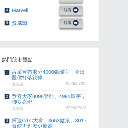
Marvell
觀看
4
賣威爾
觀看
5
熱門股市觀點
富采宣布處分4000張環宇，今日
1
股價打落跌停
2026/07/06
高閔漳
恭喜大家8096擎亞、4991環宇，
2
聯袂亮燈
2026/03/18
高閔漳
輝達GTC大會，3653健策、3017
3
奇鋐再創歷史新高