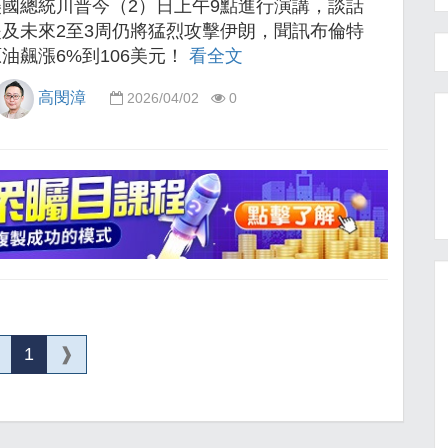
美國總統川普今（2）日上午9點進行演講，談話
提及未來2至3周仍將猛烈攻擊伊朗，聞訊布倫特
油飆漲6%到106美元！
看全文
高閔漳
2026/04/02
0
1
❱