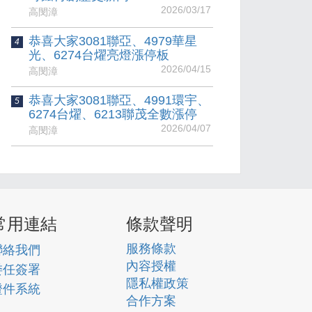
2026/03/17
高閔漳
恭喜大家3081聯亞、4979華星
4
光、6274台燿亮燈漲停板
2026/04/15
高閔漳
恭喜大家3081聯亞、4991環宇、
5
6274台燿、6213聯茂全數漲停
2026/04/07
高閔漳
常用連結
條款聲明
服務條款
聯絡我們
內容授權
委任簽署
隱私權政策
證件系統
合作方案