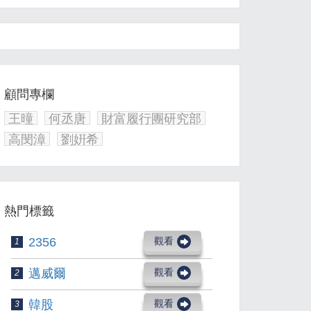
顧問專欄
王曈
何丞唐
財富履行團研究部
高閔漳
劉姸希
熱門標籤
2356
觀看
1
邁威爾
觀看
2
韓股
觀看
3