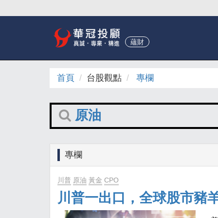
蘊財
首頁
台股觀點
專欄
原油
專欄
川普
原油
黃金
CPO
川普一出口，全球股市豬