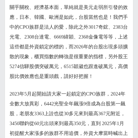
關乎關稅、經濟基本面，單純就是美元走弱所引發的效
應，日本、韓國、歐洲是如此，台股當然也是！我們手
中的CPO族群是法人的愛，除此之外3017奇鋐、2383台
光電、2308台達電、6669緯穎、2368金像電等等，上述
這些都是外資鎖定的標的，而2026年的台股出現多頭擴
散的現象，櫃買指數的轉強是很重要的指標，另外股王
5274信驊股價突破萬元，6515穎崴也跟進破萬元，高價
股比價效應也是重頭戲，請好好把握！
2023年5月起開始請大家一起鎖定的CPO族群，2024年
全數大放異彩，6442光聖全年飆漲9倍成為台股第一飆
股，老朋友3363上詮也從30多元來到最高367元附近，
3450聯鈞從60元出頭來到最高350元，直到 2025年1月
初提醒大家漲多的族群不用追價，外資大摩當時喊出上