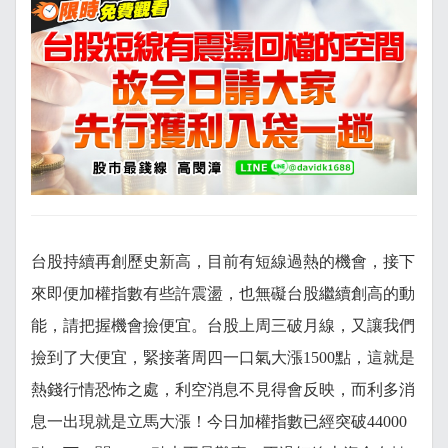
台股持續再創歷史新高，目前有短線過熱的機會，接下
來即便加權指數有些許震盪，也無礙台股繼續創高的動
能，請把握機會撿便宜。台股上周三破月線，又讓我們
撿到了大便宜，緊接著周四一口氣大漲1500點，這就是
熱錢行情恐怖之處，利空消息不見得會反映，而利多消
息一出現就是立馬大漲！今日加權指數已經突破44000