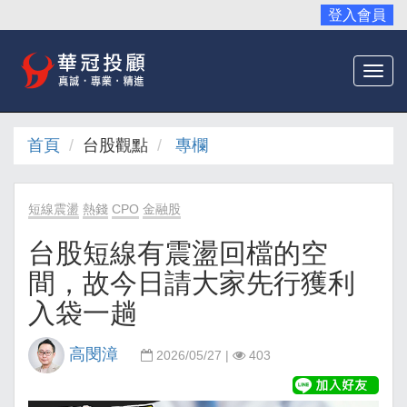
登入會員
Togg
navi
首頁
台股觀點
專欄
短線震盪
熱錢
CPO
金融股
台股短線有震盪回檔的空
間，故今日請大家先行獲利
入袋一趟
高閔漳
2026/05/27 |
403