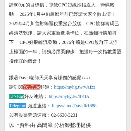
詮600元的目標價，導致CPO短線漲幅過大，籌碼鬆
動， 2025年1月中旬農曆年前已經請大家全數出清！
2025年4月川普對等關稅重挫台股後，CPO族群籌碼已
經清洗乾淨，請大家重新進場卡位，在熱錢行情加持
下， CPO好股輪流發動，2026年將是CPO族群正式浮
上檯面的一年，請務必跟緊腳步，把握每一次指數震盪
撿便宜的機會！
跟著David老師天天享有賺錢的感覺↓↓↓↓
請訂閱
YouTube
頻道：
https://myhg.tw/vAfzz
LINE@
好友連結：
https://myhg.tw/tIKlA
Telegram
頻道連結：
https://t.me/Davidk1688
如有股票問題速撥：02-6630-3231
以上資料由 高閔漳
分析師整理提供