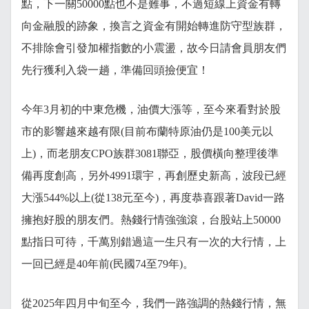
點，下一關50000點也不是難事，不過短線上資金有轉
向金融股的跡象，換言之資金有開始轉進防守型族群，
不排除會引發加權指數的小震盪，故今日請會員朋友們
先行獲利入袋一趟，準備回頭撿便宜！
今年3月初的中東危機，油價大漲等，至今來看對於股
市的影響越來越有限(目前布蘭特原油仍是100美元以
上)，而老朋友CPO族群3081聯亞，股價橫向整理後準
備再度創高，另外4991環宇，再創歷史新高，波段已經
大漲544%以上(從138元至今)，再度恭喜跟著David一路
擁抱好股的朋友們。熱錢行情強強滾，台股站上50000
點指日可待，千萬別錯過這一生只有一次的大行情，上
一回已經是40年前(民國74至79年)。
從2025年四月中旬至今，我們一路強調的熱錢行情，無