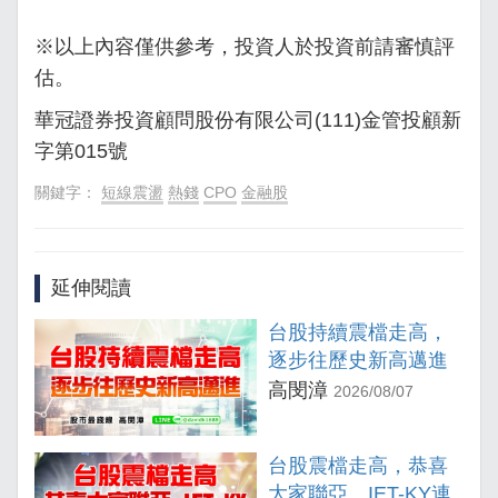
※以上內容僅供參考，投資人於投資前請審慎評
估。
華冠證券投資顧問股份有限公司(111)金管投顧新
字第015號
關鍵字：
短線震盪
熱錢
CPO
金融股
延伸閱讀
台股持續震檔走高，
逐步往歷史新高邁進
高閔漳
2026/08/07
台股震檔走高，恭喜
大家聯亞、IET-KY連