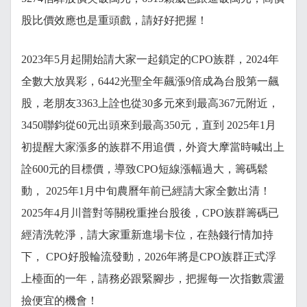
股比價效應也是重頭戲，請好好把握！
2023年5月起開始請大家一起鎖定的CPO族群，2024年
全數大放異彩，6442光聖全年飆漲9倍成為台股第一飆
股，老朋友3363上詮也從30多元來到最高367元附近，
3450聯鈞從60元出頭來到最高350元，直到 2025年1月
初提醒大家漲多的族群不用追價，外資大摩當時喊出上
詮600元的目標價，導致CPO短線漲幅過大，籌碼鬆
動， 2025年1月中旬農曆年前已經請大家全數出清！
2025年4月川普對等關稅重挫台股後，CPO族群籌碼已
經清洗乾淨，請大家重新進場卡位，在熱錢行情加持
下， CPO好股輪流發動，2026年將是CPO族群正式浮
上檯面的一年，請務必跟緊腳步，把握每一次指數震盪
撿便宜的機會！