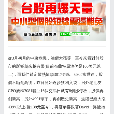
從3月初月的中東危機，油價大漲等，至今來看對於股
市的影響越來越有限(目前布蘭特原油仍是100美元以
上)，而我們鎖定散熱龍頭3017奇鋐、6805富世達，股
價不斷創高後，昨日開始逐步獲利入袋，另外老朋友
CPO族群3081聯亞16個交易日就有8個漲停板，股價再
創新高，另外4991環宇，再創歷史新高，波段已經大漲
439%以上(從138元至今)，再度恭喜跟著David一路擁抱