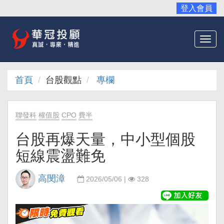
登入會員
Togg
navi
首頁
台股觀點
專欄
聯發科
權值股
CPO
費半
台股再爆天量，中小型個股
短線震盪難免
高閔漳
2026/05/06 |
328