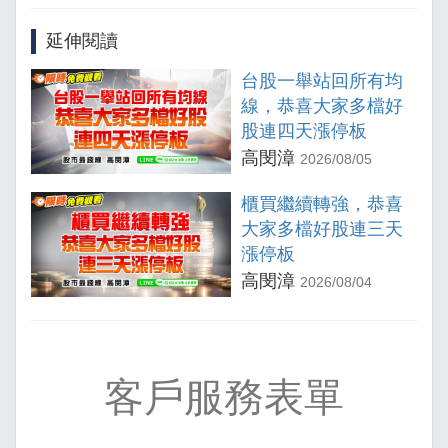
延伸閱讀
台股一舉站回所有均
線，恭喜大家多檔好
股連四天漲停板
高閔漳
2026/08/05
櫃買繼續轉強，恭喜
大家多檔好股連三天
漲停板
高閔漳
2026/08/04
客戶服務表單