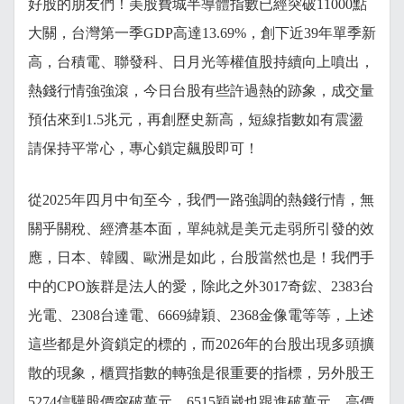
好股的朋友們！美股費城半導體指數已經突破11000點
大關，台灣第一季GDP高達13.69%，創下近39年單季新
高，台積電、聯發科、日月光等權值股持續向上噴出，
熱錢行情強強滾，今日台股有些許過熱的跡象，成交量
預估來到1.5兆元，再創歷史新高，短線指數如有震盪
請保持平常心，專心鎖定飆股即可！
從2025年四月中旬至今，我們一路強調的熱錢行情，無
關乎關稅、經濟基本面，單純就是美元走弱所引發的效
應，日本、韓國、歐洲是如此，台股當然也是！我們手
中的CPO族群是法人的愛，除此之外3017奇鋐、2383台
光電、2308台達電、6669緯穎、2368金像電等等，上述
這些都是外資鎖定的標的，而2026年的台股出現多頭擴
散的現象，櫃買指數的轉強是很重要的指標，另外股王
5274信驊股價突破萬元，6515穎崴也跟進破萬元，高價