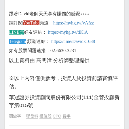
跟著David老師天天享有賺錢的感覺↓↓↓↓
請訂閱
YouTube
頻道：
https://myhg.tw/vAfzz
LINE@
好友連結：
https://myhg.tw/tIKlA
Telegram
頻道連結：
https://t.me/Davidk1688
如有股票問題速撥：02-6630-3231
以上資料由 高閔漳
分析師整理提供
※以上內容僅供參考，投資人於投資前請審慎評
估。
華冠證券投資顧問股份有限公司(111)金管投顧新
字第015號
關鍵字：
聯發科
權值股
CPO
費半