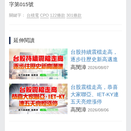
字第015號
關鍵字：
台積電
CPO
122條款
301條款
延伸閱讀
台股持續震檔走高，
逐步往歷史新高邁進
高閔漳
2026/08/07
台股震檔走高，恭喜
大家聯亞、IET-KY連
五天亮燈漲停
高閔漳
2026/08/06