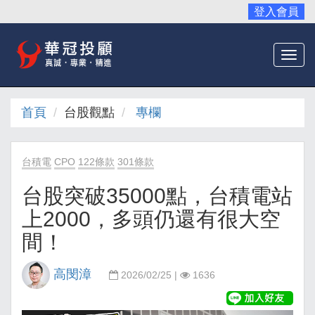
登入會員
Togg
navi
首頁
台股觀點
專欄
台積電
CPO
122條款
301條款
台股突破35000點，台積電站
上2000，多頭仍還有很大空
間！
高閔漳
2026/02/25 |
1636