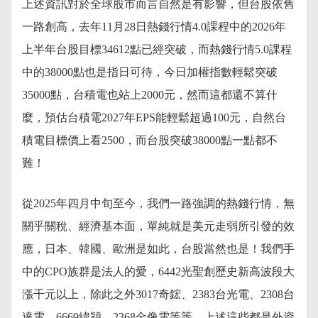
上述資訊對於全球股市而言自然是有影響，但台股依舊
一路創高，去年11月28日熱錢行情4.0課程中的2026年
上半年台股目標34612點已經突破，而熱錢行情5.0課程
中的38000點也是指日可待，今日加權指數輕鬆突破
35000點，台積電也站上2000元，然而這都還不算什
麼，預估台積電2027年EPS能輕鬆超過100元，自然台
積電目標價上看2500，而台股突破38000點一點都不
難！
從2025年四月中旬至今，我們一路強調的熱錢行情，無
關乎關稅、經濟基本面，單純就是美元走弱所引發的效
應，日本、韓國、歐洲是如此，台股當然也是！我們手
中的CPO族群是法人的愛，6442光聖創歷史新高波段大
漲千元以上，除此之外3017奇鋐、2383台光電、2308台
達電、6669緯穎、2368金像電等等，上述這些都是外資