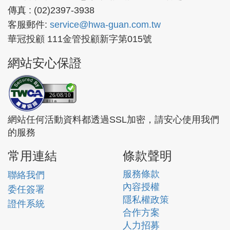
傳真 : (02)2397-3938
客服郵件:
service@hwa-guan.com.tw
華冠投顧 111金管投顧新字第015號
網站安心保證
26/08/10
網站任何活動資料都透過SSL加密，請安心使用我們
的服務
常用連結
條款聲明
服務條款
聯絡我們
內容授權
委任簽署
隱私權政策
證件系統
合作方案
人力招募