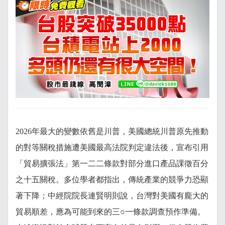
2026年最大的變數依舊是川普，美國總統川普原先推動
的對等關稅措施遭美國最高法院判定違法後，宣布引用
「貿易擴張法」第一二二條款對部分進口產品課徵百分
之十五關稅。多位學者都指出，傳統產業的競爭力恐顯
著下降；中經院院長連賢明則說，台灣對美國有龐大的
貿易順差，應為可能到來的三○一條款調查預作準備。