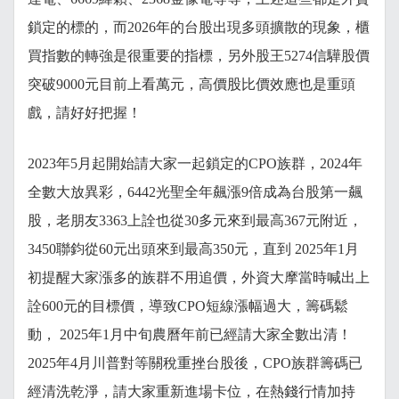
鎖定的標的，而2026年的台股出現多頭擴散的現象，櫃
買指數的轉強是很重要的指標，另外股王5274信驊股價
突破9000元目前上看萬元，高價股比價效應也是重頭
戲，請好好把握！
2023年5月起開始請大家一起鎖定的CPO族群，2024年
全數大放異彩，6442光聖全年飆漲9倍成為台股第一飆
股，老朋友3363上詮也從30多元來到最高367元附近，
3450聯鈞從60元出頭來到最高350元，直到 2025年1月
初提醒大家漲多的族群不用追價，外資大摩當時喊出上
詮600元的目標價，導致CPO短線漲幅過大，籌碼鬆
動， 2025年1月中旬農曆年前已經請大家全數出清！
2025年4月川普對等關稅重挫台股後，CPO族群籌碼已
經清洗乾淨，請大家重新進場卡位，在熱錢行情加持