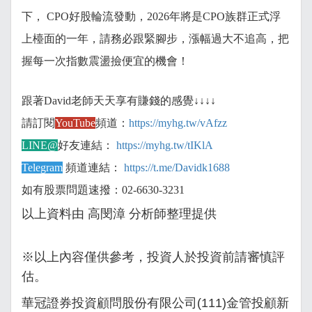
下， CPO好股輪流發動，2026年將是CPO族群正式浮
上檯面的一年，請務必跟緊腳步，漲幅過大不追高，把
握每一次指數震盪撿便宜的機會！
跟著David老師天天享有賺錢的感覺↓↓↓↓
請訂閱
YouTube
頻道：
https://myhg.tw/vAfzz
LINE@
好友連結：
https://myhg.tw/tIKlA
Telegram
頻道連結：
https://t.me/Davidk1688
如有股票問題速撥：02-6630-3231
以上資料由 高閔漳
分析師整理提供
※以上內容僅供參考，投資人於投資前請審慎評
估。
華冠證券投資顧問股份有限公司(111)金管投顧新