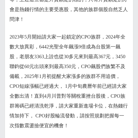
會是熱錢行情的主要受惠股，其他的族群個股自然乏人
問津！
2023年5月開始請大家一起鎖定的CPO族群，2024年全
數大放異彩，6442光聖全年飆漲9倍成為台股第一飆
股，老朋友3363上詮也從30多元來到最高367元，3450
聯鈞從60元出頭來到最高350元，CPO飆股們族繁不及
備載，2025年1月初提醒大家漲多的族群不用追價，
CPO短線漲幅已經過大， 1月中旬農曆年前已經請大家
全數出清！直到4月川普對等關稅重挫台股後，CPO族
群籌碼已經清洗乾淨，請大家重新進場卡位，在熱錢行
情加持下， CPO好股輪流發動，請按照規劃把握每一
次指數震盪撿便宜的機會！