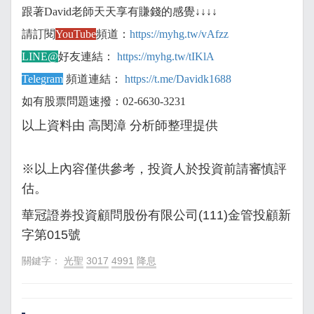
跟著David老師天天享有賺錢的感覺↓↓↓↓
請訂閱
YouTube
頻道：
https://myhg.tw/vAfzz
LINE@
好友連結：
https://myhg.tw/tIKlA
Telegram
頻道連結：
https://t.me/Davidk1688
如有股票問題速撥：02-6630-3231
以上資料由 高閔漳
分析師整理提供
※以上內容僅供參考，投資人於投資前請審慎評
估。
華冠證券投資顧問股份有限公司(111)金管投顧新
字第015號
關鍵字：
光聖
3017
4991
降息