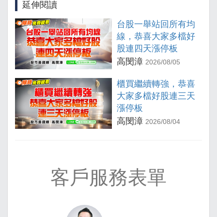
延伸閱讀
台股一舉站回所有均
線，恭喜大家多檔好
股連四天漲停板
高閔漳
2026/08/05
櫃買繼續轉強，恭喜
大家多檔好股連三天
漲停板
高閔漳
2026/08/04
客戶服務表單