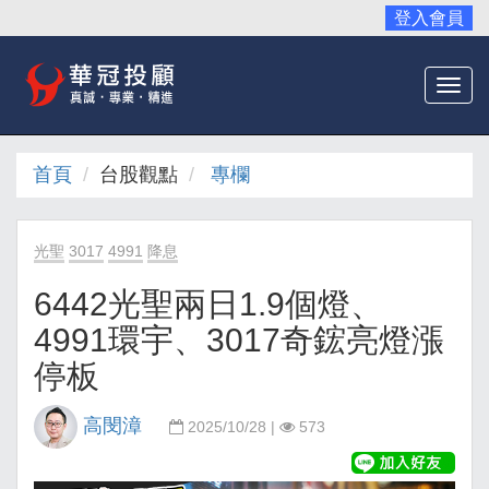
登入會員
Togg
navi
首頁
台股觀點
專欄
光聖
3017
4991
降息
6442光聖兩日1.9個燈、
4991環宇、3017奇鋐亮燈漲
停板
高閔漳
2025/10/28 |
573