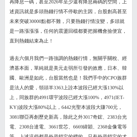
再降息一碼，甚至2026年至少還有降息兩碼的空間，上
述資訊就是多頭熱錢行情不停歇的主因，台股創高甚至
未來突破30000點都不難，只要熱錢行情沒變，多頭就
是一路漲漲漲，任何的震盪回檔都要把握機會撿便宜，
直到熱錢結束為止！
過去六個月我們一路強調的熱錢行情，無關乎關稅、經
濟基本面，單純就是美元走弱所引發的效應，日本、韓
國、歐洲是如此，台股當然也是！我們手中的CPO族群
是法人的愛，領頭羊3363上詮本波段已經大漲130%以
上，同族群的4991環宇波段已經大漲100%，4971(IET-
KY)波段大漲80%以上，6442光聖本波段大賺700元，
3081聯亞再創歷史新高，除此之外3017奇鋐、2383台光
電、2308台達電、3661世芯、6669緯穎、2368金像電等
等，上述這些都是外資鎖定的標的，只有外資鎖定的才