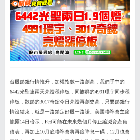
台股熱錢行情推升，加權指數一路創高，我們手中的
6442光聖連兩天亮燈漲停板，同族群的4991環宇同步漲
停板，散熱的3017奇鋐今日亮燈再創史高，只要熱錢行
情沒結束，就是一路鎖定好股一路賺。美國聯準會主席
鮑爾14日暗示，Fed可能在未來幾個月停止縮減資產負
債表，再加上10月底聯準會將再度降息一碼，12月也會