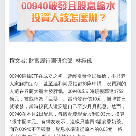
撰文者: 財富履行團研究部 林宛儀
這檔
在成立之初，曾經引發全民瘋搶，不只老
00940
ETF
人家解約定存，甚至連和尚尼姑都排隊申購，沒買到的
人還在券商大廳大發脾氣。
成立時規模高達
00940
1752
億元，被戲稱為「巨嬰」。當時發行價
元，掛牌首日
10
就破發，當時投資人還安慰自己至少月月配息。然而，
在本月
日配息，每股配發現金股利
元，換算
00940
2
0.03
張才配
元。有網友表示，這樣只能買
罐麥香奶茶。
1
30
3
面對
不但破發，配息水準還從原本的
元一路
00940
0.05