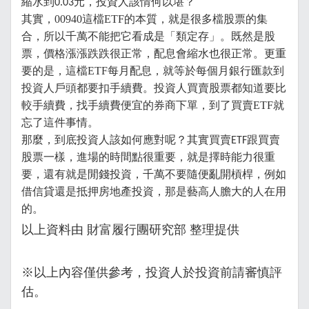
縮水到
元，投資人該情何以堪
？
0.03
其實，00940這檔ETF的本質，就是很多檔股票的集
合，所以千萬不能把它看成是「類定存」。既然是股
票，價格漲漲跌跌很正常，配息會縮水也很正常。更重
要的是，這檔ETF每月配息，就等於每個月銀行匯款到
投資人戶頭都要扣手續費。投資人買賣股票都知道要比
較手續費，找手續費便宜的券商下單，到了買賣ETF就
忘了這件事情。
那麼，到底投資人該如何應對呢
？
其實買賣
跟買賣
ETF
股票一樣，進場的時間點很重要，就是擇時能力很重
要，還有就是閒錢投資，千萬不要隨便亂開槓桿，例如
借信貸還是抵押房地產投資，那是藝高人膽大的人在用
的。
以上資料由 財富履行團研究部
整理提供
※以上內容僅供參考，投資人於投資前請審慎評
估。