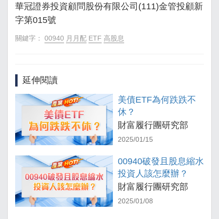
華冠證券投資顧問股份有限公司(111)金管投顧新
字第015號
關鍵字：
00940
月月配
ETF
高股息
延伸閱讀
美債ETF為何跌跌不
休？
財富履行團研究部
2025/01/15
00940破發且股息縮水
投資人該怎麼辦？
財富履行團研究部
2025/01/08