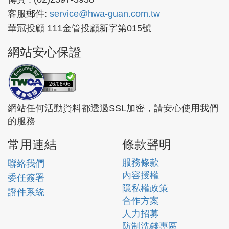
客服郵件:
service@hwa-guan.com.tw
華冠投顧 111金管投顧新字第015號
網站安心保證
26/08/06
網站任何活動資料都透過SSL加密，請安心使用我們
的服務
常用連結
條款聲明
服務條款
聯絡我們
內容授權
委任簽署
隱私權政策
證件系統
合作方案
人力招募
防制洗錢專區