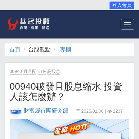
登入會員
Togg
navi
首頁
台股觀點
專欄
00940
月月配
ETF
高股息
00940破發且股息縮水 投資
人該怎麼辦？
財富履行團研究部
2025/01/08 |
2237