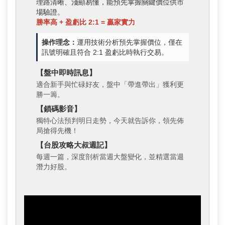
理路清晰、淺顯易懂，能預先掌握關鍵價位供市
場驗證。
勝率高 + 盈虧比 2:1 = 贏家實力
操作理念：
運用技術分析預先掌握價位，僅在
訊號明確且符合 2:1 盈虧比時執行交易。
【盤中即時訊息】
適合新手與忙碌好友，盤中「帶進帶出」獲利更
勝一籌。
【鎖碼影音】
獨特心法預判明日走勢，今天就告訴你，領先佈
局搶得先機！
【台股攻略大叔週記】
每週一篇，深度剖析當週大盤變化，並精選當週
潛力好股。