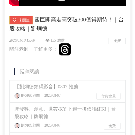
國巨開高走高突破300值得期待！｜台
未關注
股攻略｜劉烱德
2026/01/19 15:00
135 瀏覽
免費
關注老師，了解更多：
延伸閱讀
【劉烱德鎖碼影音】0807 推薦
劉烱德 顧問
2026/08/07
付費會員
聯發科、創意、世芯-KY 下週一拼價漲紅K!｜台
股攻略｜劉烱德
劉烱德 顧問
2026/08/07
免費