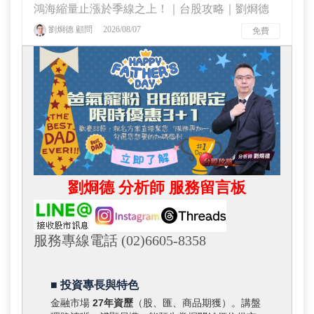
鴻海縮量止漲於季線之上！｜台股攻略｜劉烱德
劉烱德 顧問
2026/08/07
免費
劉烱德 分析師 服務留言板
服務專線電話 (02)6605-8358
■ 投資專長與特色
金融市場
27年資歷
（股、匯、商品期獲）。講盤