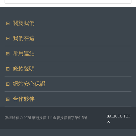
關於我們
華冠證券投資顧問股份有限公司
我們在這
地址
您可以在各大社群看到我們
常用連結
100台北市中正區忠孝東路二段100號6樓之2
聯絡我們
傳真
條款聲明
委任簽署
(02)2397-3938
服務條款
網站安心保證
證件系統
內容授權
客服郵件
service@hwa-guan.com.tw
合作夥伴
隱私權政策
合作方案
大富資訊
網站任何活動資料都透過SSL加密，請安心使用我們的服務
BACK TO TOP
版權所有 © 2026 華冠投顧 111金管投顧新字第015號
人力招募
精誠資訊
防制洗錢專區
鉅亨網