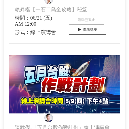
賴昇楷 顧問
賴昇楷【一石二鳥全攻略】秘笈
時間：06/21 (五)
活動已截止
AM 12:00
觀看講座
形式：線上演講會
陳武傑 顧問
陳武傑-「五月台股作戰計劃」線上演講會