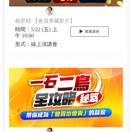
賴昇楷 顧問
賴昇楷-【會員專屬影片】
時間：5/22 (五) 上
觀看講座
午 10:00
形式：線上演講會