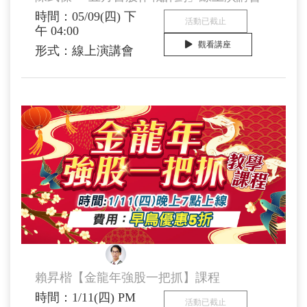
時間：05/09(四) 下
活動已截止
午 04:00
觀看講座
形式：線上演講會
賴昇楷 顧問
賴昇楷【金龍年強股一把抓】課程
時間：1/11(四) PM
活動已截止