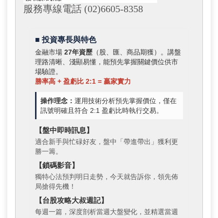
服務專線電話 (02)6605-8358
■ 投資專長與特色
金融市場
27年資歷
（股、匯、商品期獲）。講盤
理路清晰、淺顯易懂，能預先掌握關鍵價位供市
場驗證。
勝率高 + 盈虧比 2:1 = 贏家實力
操作理念：
運用技術分析預先掌握價位，僅在
訊號明確且符合 2:1 盈虧比時執行交易。
【盤中即時訊息】
適合新手與忙碌好友，盤中「帶進帶出」獲利更
勝一籌。
【鎖碼影音】
獨特心法預判明日走勢，今天就告訴你，領先佈
局搶得先機！
【台股攻略大叔週記】
每週一篇，深度剖析當週大盤變化，並精選當週