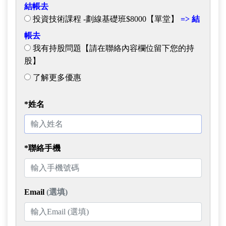
結帳去
投資技術課程 -劃線基礎班$8000【單堂】
=> 結
帳去
我有持股問題【請在聯絡內容欄位留下您的持
股】
了解更多優惠
*姓名
*聯絡手機
Email
(選填)