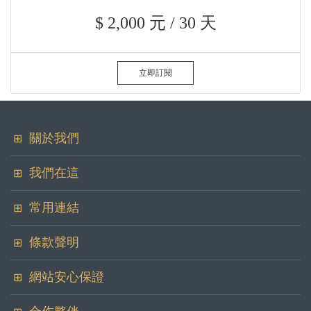
$ 2,000 元 / 30 天
立即訂閱
關於我們
華冠證券投資顧問股份有限公司
我們在這
地址
您可以在各大社群看到我們
常用連結
100台北市中正區忠孝東路二段100號6樓之2
聯絡我們
傳真
條款聲明
委任簽署
(02)2397-3938
服務條款
網站安心保證
證件系統
內容授權
客服郵件
service@hwa-guan.com.tw