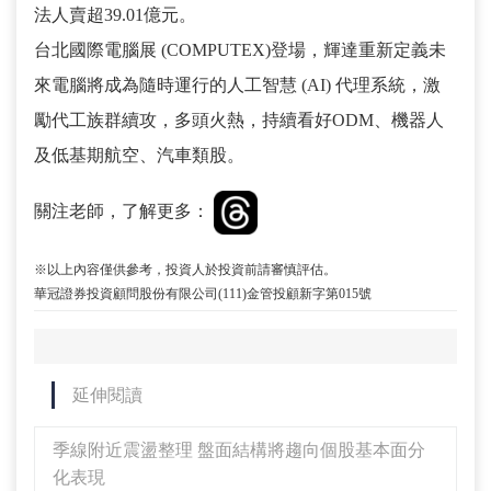
法人賣超39.01億元。
台北國際電腦展 (COMPUTEX)登場，輝達重新定義未
來電腦將成為隨時運行的人工智慧 (AI) 代理系統，激
勵代工族群續攻，多頭火熱，持續看好ODM、機器人
及低基期航空、汽車類股。
關注老師，了解更多：
※以上內容僅供參考，投資人於投資前請審慎評估。
華冠證券投資顧問股份有限公司(111)金管投顧新字第015號
延伸閱讀
季線附近震盪整理 盤面結構將趨向個股基本面分
化表現