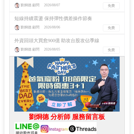
劉烱德 顧問
2026/08/07
免費
短線持續震盪 保持彈性價差操作節奏
劉烱德 顧問
2026/08/06
免費
外資回頭大買愈900億 助攻台股攻佔季線
劉烱德 顧問
2026/08/05
免費
劉烱德 分析師 服務留言板