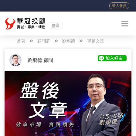
登入會員
創富
首頁
顧問群
劉烱德
單篇文章
劉烱德 顧問