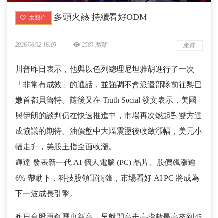
多頭火熱 持續看好ODM
未關注
2026/06/02 16:05
2580 瀏覽
免費
川普昨日表示，他與以色列總理尼坦雅胡進行了一次
「非常有成效」的通話，並強調不會派遣部隊前往黎巴
嫩首都貝魯特。隨後又在 Truth Social 發文表示，美國
與伊朗的談判仍在快速推進中，市場再次燃起對雙方達
成協議的期待。油價盤中大幅震盪後收斂漲幅，美元小
幅走升，美股主指全面收漲。
輝達 發表新一代 AI 個人電腦 (PC) 晶片、股價飆漲逾
6% 帶動下，科技股領軍衝鋒，市場看好 AI PC 將成為
下一波成長引擎。
昨日台股再創歷史新高，早盤開高走高指數最高來到45