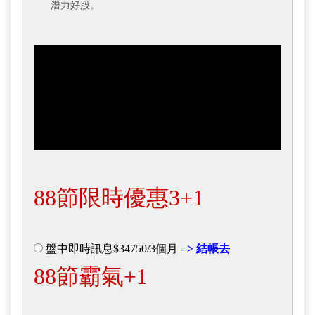
潛力好股。
88節限時優惠3+1
盤中即時訊息$34750/3個月
=> 結帳去
88節霸氣+1