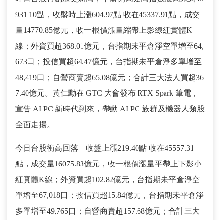
931.10點，收盤時上漲604.97點 收在45337.91點，成交
量14770.85億元，收一根價漲量縮帶上影線紅實體K
線；外資買超368.01億元，台指期未平倉淨空單增至64,
673口；投信買超64.47億元，台指期未平倉淨多單增至
48,419口；自營商賣超65.08億元；合計三大法人買超36
7.40億元。黃仁勳在 GTC 大會發布 RTX Spark 筆電，
宣告 AI PC 新時代到來，帶動 AI PC 族群及機器人類股
全面走揚。
今日台股衝高回落，收盤上漲219.40點 收在45557.31
點，成交量16075.83億元，收一根價漲量平帶上下影小
紅實體K線；外資買超102.82億元，台指期未平倉淨空
單增至67,018口；投信買超15.84億元，台指期未平倉淨
多單增至49,765口；自營商賣超157.68億元；合計三大