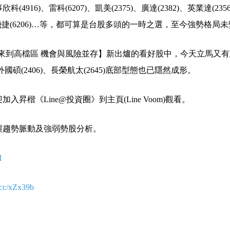
6)、雷科(6207)、凱美(2375)、廣達(2382)、英業達(2356
04)、飛捷(6206)…等，都可算是台股多頭的一時之選，至今強勢格局
台股來到高檔區 機會與風險並存】新出爐的看好股中，今天立馬又
此外國碩(2406)、長榮航太(2645)底部型態也已隱然成形。
楷《Line@投資圈》到主頁(Line Voom)觀看。
握趨勢脈動及強弱勢股分析。
I
l.cc/xZx39b