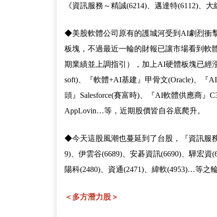
《資訊服務～精誠(6214)、邁達特(6112)、大綜
◆美股軟體公司原有的護城河受到AI劇烈衝
板塊，不過最近一輪的財報已讓市場看到軟體板
期業績並上調指引），加上AI硬體板塊已經漲
soft)、『軟體+AI基建』甲骨文(Oracle)、
頭』Salesforce(賽富時)、『AI軟體供應商
AppLovin…等，近期股價皆自谷底爬升。
◆今天這股風潮也蔓延到了台股，『資訊服務』精誠(62
9)、伊雲谷(6689)、安碁資訊(6690)、驊宏
陽科(2480)、資通(2471)、緯軟(4953)…等
＜多方潛力股＞