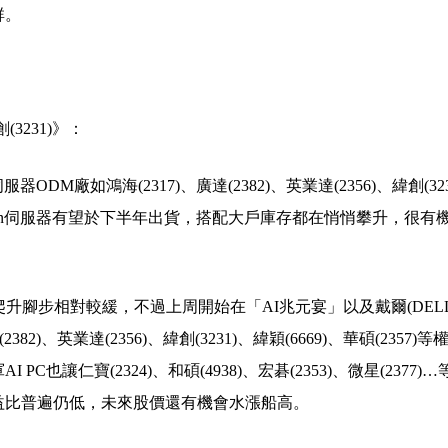
群。
(3231)》：
ODM廠如鴻海(2317)、廣達(2382)、英業達(2356)、緯創(32
a Rubin伺服器有望於下半年出貨，搭配大戶庫存都在悄悄攀升，很有
升腳步相對較緩，不過上周開始在「AI兆元宴」以及戴爾(DELL
2)、英業達(2356)、緯創(3231)、緯穎(6669)、華碩(2357)等
讓仁寶(2324)、和碩(4938)、宏碁(2353)、微星(2377)…
益比普遍仍低，未來股價還有機會水漲船高。