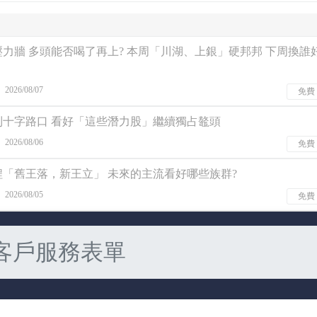
力牆 多頭能否喝了再上? 本周「川湖、上銀」硬邦邦 下周換誰
2026/08/07
免費
到十字路口 看好「這些潛力股」繼續獨占鼇頭
2026/08/06
免費
「舊王落，新王立」 未來的主流看好哪些族群?
2026/08/05
免費
客戶服務表單