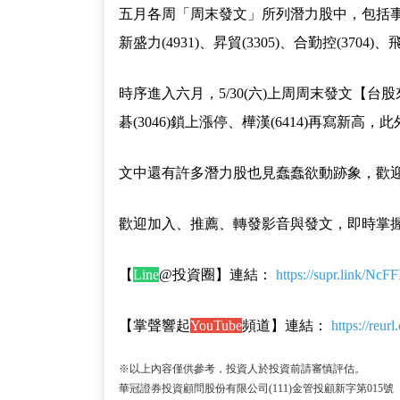
五月各周「周末發文」所列潛力股中，包括事欣科(491
新盛力(4931)、昇貿(3305)、合勤控(37
時序進入六月，5/30(六)上周周末發文【
碁(3046)鎖上漲停、樺漢(6414)再寫新高，
文中還有許多潛力股也見蠢蠢欲動跡象，歡迎加入昇
歡迎加入、推薦、轉發影音與發文，即時掌
【
Line
@投資圈】連結：
https://supr.link/NcFF
【掌聲響起
YouTube
頻道】連結：
https://reur
※以上內容僅供參考，投資人於投資前請審慎評估。
華冠證券投資顧問股份有限公司(111)金管投顧新字第015號