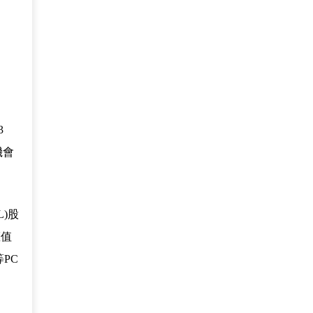
3
機會
)股
權值
等PC