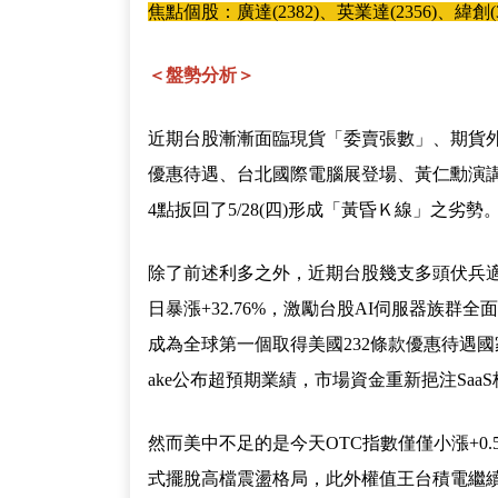
焦點個股：廣達(2382)、英業達(2356)、緯創(32
＜盤勢分析＞
近期台股漸漸面臨現貨「委賣張數」、期貨外
優惠待遇、台北國際電腦展登場、黃仁勳演講再
4點扳回了5/28(四)形成「黃昏Ｋ線」之劣勢
除了前述利多之外，近期台股幾支多頭伏兵適時
日暴漲+32.76%，激勵台股AI伺服器族群
成為全球第一個取得美國232條款優惠待遇國家
ake公布超預期業績，市場資金重新挹注Sa
然而美中不足的是今天OTC指數僅僅小漲+0
式擺脫高檔震盪格局，此外權值王台積電繼