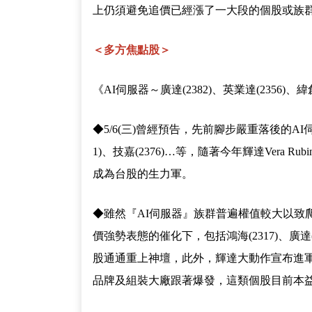
上仍須避免追價已經漲了一大段的個股或族
＜多方焦點股＞
《AI伺服器～廣達(2382)、英業達(2356)、緯創
◆5/6(三)曾經預告，先前腳步嚴重落後的AI伺服器
1)、技嘉(2376)…等，隨著今年輝達Ver
成為台股的生力軍。
◆雖然『AI伺服器』族群普遍權值較大以致爬
價強勢表態的催化下，包括鴻海(2317)、廣達(238
股通通重上神壇，此外，輝達大動作宣布進軍AI PC也
品牌及組裝大廠跟著爆發，這類個股目前本