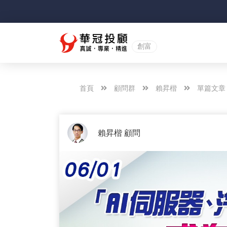
創富
首頁
顧問群
賴昇楷
單篇文章
賴昇楷 顧問