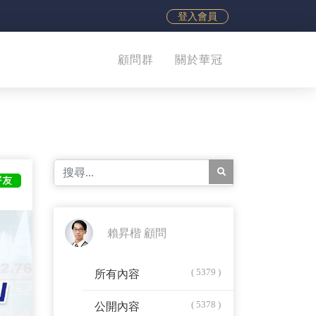
登入會員
顧問群
關於華冠
賴昇楷 顧問
( 5379 )
所有內容
( 5378 )
公開內容