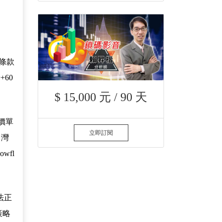
條款
60
$ 15,000 元 / 90 天
價單
立即訂閱
台灣
wfl
法正
策略