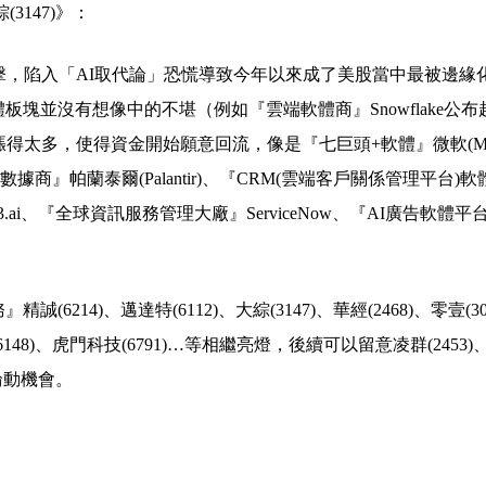
(3147)》：
擊，陷入「AI取代論」恐慌導致今年以來成了美股當中最被邊緣
塊並沒有想像中的不堪（例如『雲端軟體商』Snowflake公布
得太多，使得資金開始願意回流，像是『七巨頭+軟體』微軟(Mic
『AI數據商』帕蘭泰爾(Palantir)、『CRM(雲端客戶關係管理平台)
』C3.ai、『全球資訊服務管理大廠』ServiceNow、『AI廣告軟體平
14)、邁達特(6112)、大綜(3147)、華經(2468)、零壹(30
資(6148)、虎門科技(6791)…等相繼亮燈，後續可以留意凌群(2453)
之輪動機會。