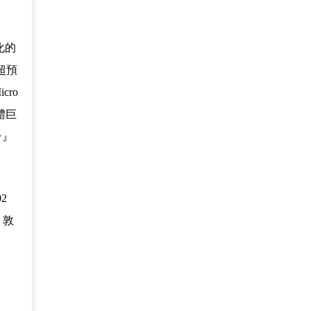
化的
超預
ro
軟體巨
台』
2
、敦