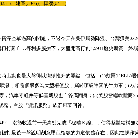
31)、建碁(3046)、樺漢(6414)
資淨空單過高的問題，不過今天在美伊局勢降溫、台灣獲美232
打雞血…等利多簇擁下，大盤開高再創4,5931歷史新高，終場+
。
出動也是大盤得以繼續推升的關鍵，包括：(1)戴爾(DELL)股
全面噴發，相關個股多為大型權值股，屬於頂級陣容的生力軍；(2)
，汽車零組件等低基期股也自谷底翻身；(3)美股雲端軟體商Sno
aS板塊，台股『資訊服務』族群跟著回神。
.54%，沒能收過前一天高點完成「破曉Ｋ線」，使得整體結構無
續被打最後一盤說明刻意壓低指數的力道依舊存在，因此在操作