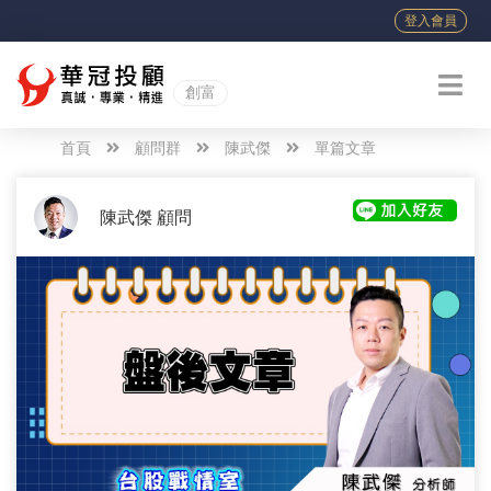
登入會員
創富
首頁
顧問群
陳武傑
單篇文章
陳武傑 顧問