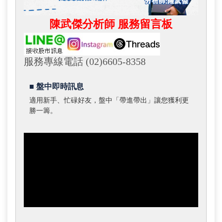
陳武傑分析師 服務留言板
服務專線電話 (02)6605-8358
■ 盤中即時訊息
適用新手、忙碌好友，盤中「帶進帶出」讓您獲利更
勝一籌。