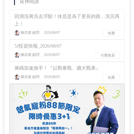
延伸閱讀
回測洗籌洗去浮額！休息是為了更長的路…洗完再
上！
陳武傑 顧問
2026/08/07
免費
5J投資快報_2026/08/07
陳武傑 顧問
2026/08/07
付費會員
籌碼加速換手！『以戰養戰、擴大戰果』
陳武傑 顧問
2026/08/05
免費