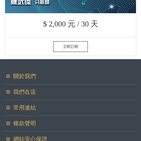
$ 2,000 元 / 30 天
立即訂閱
關於我們
華冠證券投資顧問股份有限公司
我們在這
地址
您可以在各大社群看到我們
常用連結
100台北市中正區忠孝東路二段100號6樓之2
聯絡我們
傳真
條款聲明
委任簽署
(02)2397-3938
服務條款
網站安心保證
證件系統