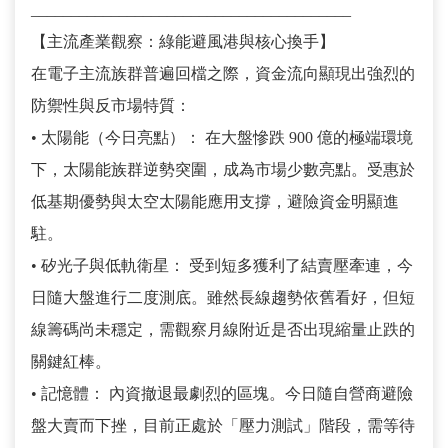
________________________________________
【主流產業觀察：綠能避風港與核心換手】
在電子主流族群普遍回檔之際，資金流向顯現出強烈的
防禦性與反市場特質：
• 太陽能（今日亮點）： 在大盤慘跌 900 億的極端環境
下，太陽能族群逆勢突圍，成為市場少數亮點。受惠於
低基期優勢與太空太陽能應用支撐，避險資金明顯進
駐。
• 矽光子與低軌衛星： 受到短多獲利了結賣壓牽連，今
日隨大盤進行二度測底。雖然長線趨勢依舊看好，但短
線籌碼尚未穩定，需觀察月線附近是否出現縮量止跌的
關鍵紅棒。
• 記憶體： 內資撤退最劇烈的區塊。今日隨自營商避險
盤大賣而下挫，目前正處於「壓力測試」階段，需等待