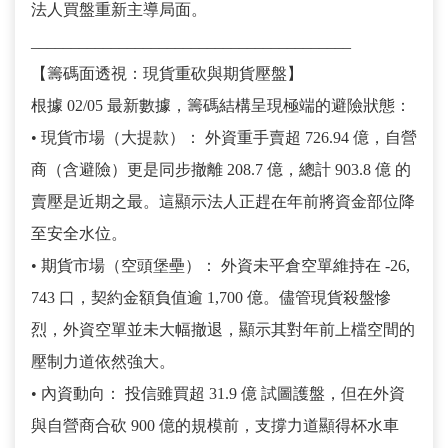
法人買盤重新主導局面。
________________________________________
【籌碼面透視：現貨重砍與期貨壓盤】
根據 02/05 最新數據，籌碼結構呈現極端的避險狀態：
• 現貨市場（大提款）： 外資重手賣超 726.94 億，自營
商（含避險）更是同步撤離 208.7 億，總計 903.8 億 的
賣壓是近期之最。這顯示法人正趕在年前將資金部位降
至安全水位。
• 期貨市場（空頭堡壘）： 外資未平倉空單維持在 -26,
743 口，契約金額負值逾 1,700 億。儘管現貨殺盤慘
烈，外資空單並未大幅撤退，顯示其對年前上檔空間的
壓制力道依然強大。
• 內資動向： 投信雖買超 31.9 億 試圖護盤，但在外資
與自營商合砍 900 億的規模前，支撐力道顯得杯水車