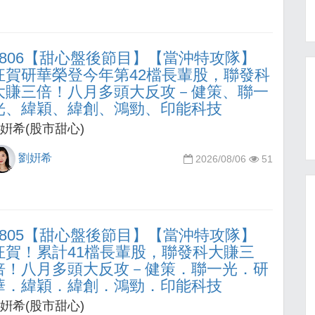
0806【甜心盤後節目】【當沖特攻隊】
狂賀研華榮登今年第42檔長輩股，聯發科
大賺三倍！八月多頭大反攻－健策、聯一
光、緯穎、緯創、鴻勁、印能科技
姸希(股市甜心)
劉姸希
2026/08/06
51
0805【甜心盤後節目】【當沖特攻隊】
狂賀！累計41檔長輩股，聯發科大賺三
倍！八月多頭大反攻－健策．聯一光．研
華．緯穎．緯創．鴻勁．印能科技
姸希(股市甜心)