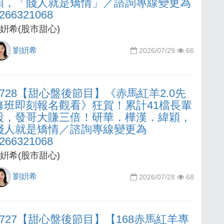
穎，「賤人就是矯情」／諮詢專線變更為
266321068
姸希(股市甜心)
劉姸希
2026/07/29
66
0728【甜心盤後節目】《赤馬紅羊2.0先
修班即刻報名觀看》狂賀！累計41檔長輩
股，發哥大賺三倍！研華．樺漢．緯穎，
賤人就是矯情／諮詢專線變更為
266321068
姸希(股市甜心)
劉姸希
2026/07/28
68
0727【甜心盤後節目】【168赤馬紅羊專