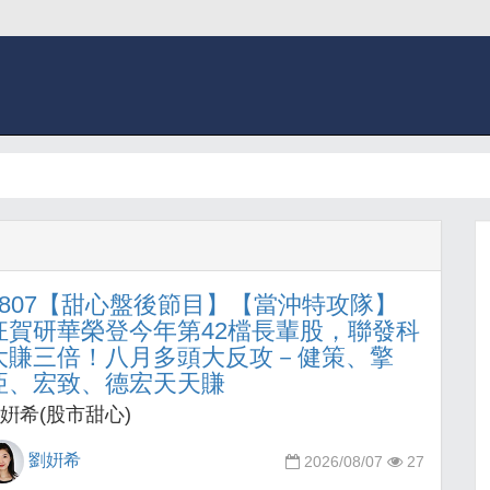
0807【甜心盤後節目】【當沖特攻隊】
狂賀研華榮登今年第42檔長輩股，聯發科
大賺三倍！八月多頭大反攻－健策、擎
亞、宏致、德宏天天賺
姸希(股市甜心)
劉姸希
2026/08/07
27