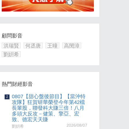
顧問影音
洪瑞賢
何丞唐
王曈
高閔漳
劉姸希
熱門財經影音
0807【甜心盤後節目】【當沖特
1
攻隊】狂賀研華榮登今年第42檔
長輩股，聯發科大賺三倍！八月
多頭大反攻－健策、擎亞、宏
致、德宏天天賺
2026/08/07
劉姸希