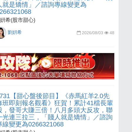
人就是矯情」／諮詢專線變更為
266321068
姸希(股市甜心)
劉姸希
2026/08/03
48
0731【甜心盤後節目】《赤馬紅羊2.0先
修班即刻報名觀看》狂賀！累計41檔長輩
股，發哥大賺三倍！八月多頭大反攻，聯
一光連三拉三，「賤人就是矯情」／諮詢
專線變更為0266321068