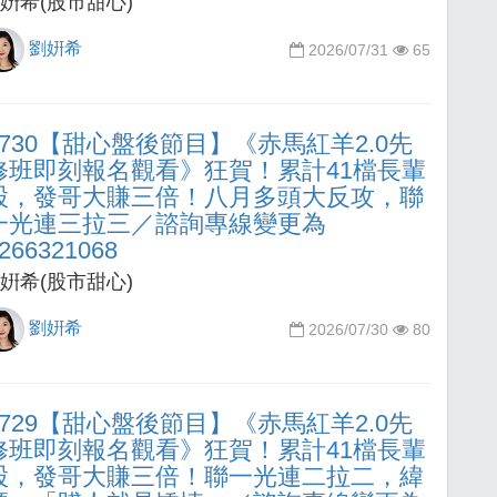
姸希(股市甜心)
劉姸希
2026/07/31
65
0730【甜心盤後節目】《赤馬紅羊2.0先
修班即刻報名觀看》狂賀！累計41檔長輩
股，發哥大賺三倍！八月多頭大反攻，聯
一光連三拉三／諮詢專線變更為
266321068
姸希(股市甜心)
劉姸希
2026/07/30
80
0729【甜心盤後節目】《赤馬紅羊2.0先
修班即刻報名觀看》狂賀！累計41檔長輩
股，發哥大賺三倍！聯一光連二拉二，緯