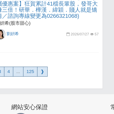
屬優惠案】狂賀累計41檔長輩股，發哥大
賺三倍！研華．樺漢．緯穎．賤人就是矯
情／諮詢專線變更為0266321068)
姸希(股市甜心)
劉姸希
2026/07/27
57
3
4
...
125
❱
網站安心保證