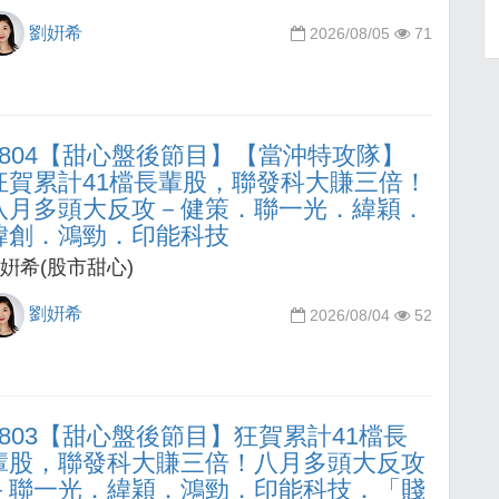
劉姸希
2026/08/05
71
0804【甜心盤後節目】【當沖特攻隊】
狂賀累計41檔長輩股，聯發科大賺三倍！
八月多頭大反攻－健策．聯一光．緯穎．
緯創．鴻勁．印能科技
姸希(股市甜心)
劉姸希
2026/08/04
52
0803【甜心盤後節目】狂賀累計41檔長
輩股，聯發科大賺三倍！八月多頭大反攻
－聯一光．緯穎．鴻勁．印能科技．「賤