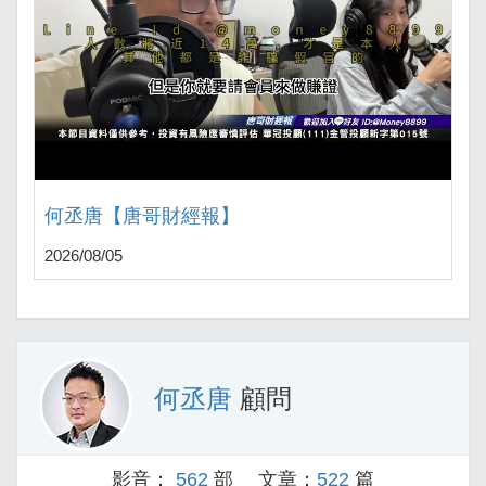
何丞唐【唐哥財經報】
2026/08/05
何丞唐
顧問
影音：
562
部 文章：
522
篇