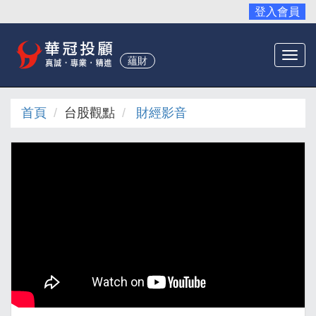
登入會員
Togg
蘊財
navi
首頁
台股觀點
財經影音