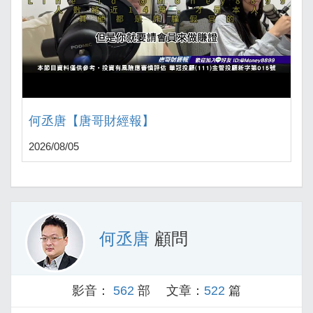
何丞唐【唐哥財經報】
2026/08/05
何丞唐
顧問
影音：
562
部 文章：
522
篇