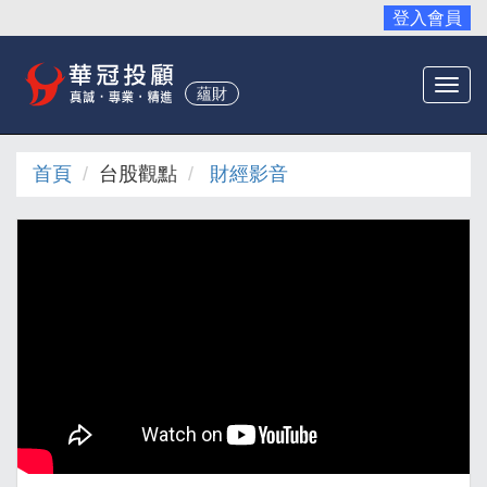
登入會員
Togg
蘊財
navi
首頁
台股觀點
財經影音