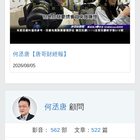
何丞唐【唐哥財經報】
2026/08/05
何丞唐
顧問
影音：
562
部 文章：
522
篇