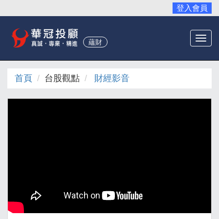
登入會員
Togg
蘊財
navi
首頁
台股觀點
財經影音