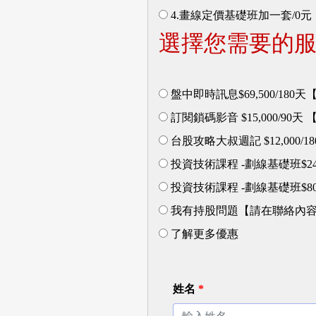
4.畫線定價基礎班加一套/0元
選擇您需要的
盤中即時訊息$69,500/180
訂閱鎖碼影音 $15,000/90天
台股攻略大叔週記 $12,000/
投資技術課程 -劃線基礎班$24
投資技術課程 -劃線基礎班$8
我有持股問題【請在聯絡內
了解更多優惠
姓名
*