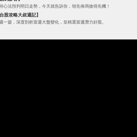
特心法預判明日走勢，今天就告訴你，領先佈局搶得先機！
台股攻略大叔週記】
週一篇，深度剖析當週大盤變化，並精選當週潛力好股。