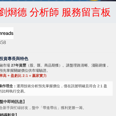
劉烱德 分析師 服務留言板
58
 投資專長與特色
融市場
27年資歷
（股、匯、商品期獲）。講盤理路清晰、淺顯易懂，
預先掌握關鍵價位供市場驗證。
率高 + 盈虧比 2:1 = 贏家實力
操作理念：
運用技術分析預先掌握價位，僅在訊號明確且符合 2:1 盈
虧比時執行交易。
盤中即時訊息】
合新手與忙碌好友，盤中「帶進帶出」獲利更勝一籌。
鎖碼影音】