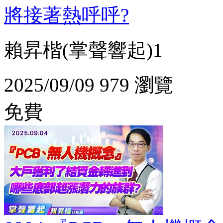
將接著熱呼呼?
賴昇楷(掌聲響起)1
2025/09/09
979 瀏覽
免費