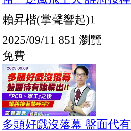
賴昇楷(掌聲響起)1
2025/09/11
851 瀏覽
免費
多頭好戲沒落幕 盤面代有