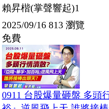
賴昇楷(掌聲響起)1
2025/09/16
813 瀏覽
免費
0911 台股爆量砸盤 多
裕』逆風飛上天 誰將接棒