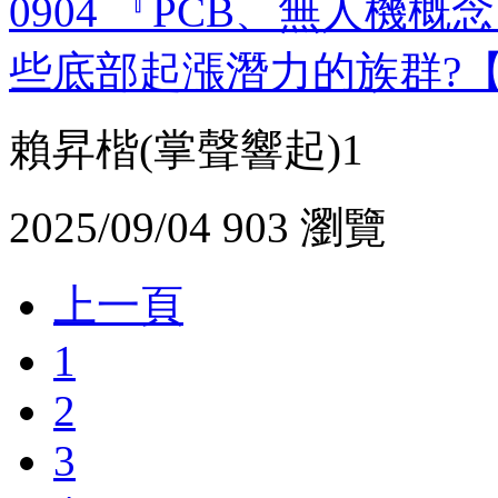
0904 『PCB、無人機
些底部起漲潛力的族群?
賴昇楷(掌聲響起)1
2025/09/04
903 瀏覽
上一頁
1
2
3