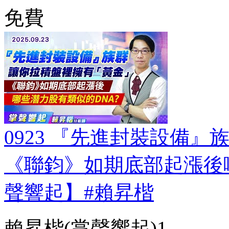
免費
0923 『先進封裝設備
《聯鈞》如期底部起漲後
聲響起】#賴昇楷
賴昇楷(掌聲響起)1