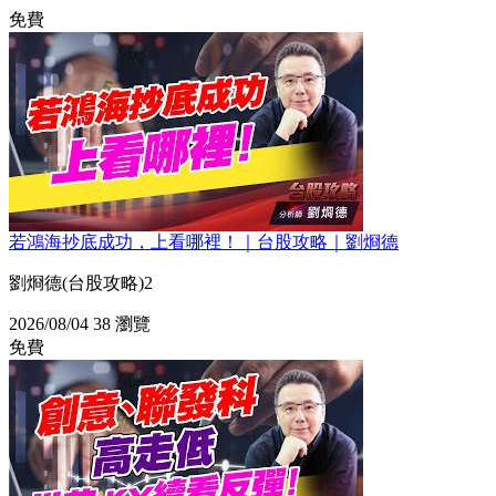
免費
若鴻海抄底成功，上看哪裡！｜台股攻略｜劉烱德
劉烱德(台股攻略)2
2026/08/04
38 瀏覽
免費