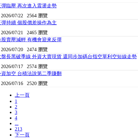
反彈臨壓 再次進入震盪走勢
2026/07/22
2564 瀏覽
反彈持續 個股價差操作為主
2026/07/21
2465 瀏覽
台股賣壓減輕 有機會迎來反彈
2026/07/20
2474 瀏覽
大盤長黑破季線 外資大賣現貨 還同步加碼台指空單利空短線走勢
2026/07/17
2574 瀏覽
外資加空 台積法說第二季賺翻
2026/07/16
2520 瀏覽
上一頁
1
2
3
4
...
213
下一頁