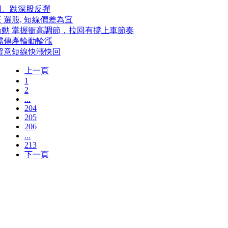
回、跌深股反彈
 選股, 短線價差為宜
輪動 掌握衝高調節，拉回有撐上車節奏
需傳產輪動輪漲
留意短線快漲快回
上一頁
1
2
...
204
205
206
...
213
下一頁